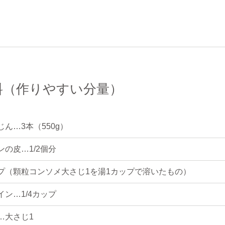
料（作りやすい分量）
じん…3本（550g）
ンの皮…1/2個分
プ（顆粒コンソメ大さじ1を湯1カップで溶いたもの）
イン…1/4カップ
…大さじ1