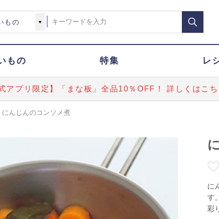
いもの
特集
レ
式アプリ限定】「まな板」全品10％OFF！ 詳しくはこち
にんじんのコンソメ煮
に
す
彩