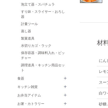
泡立て器・スパチュラ
すり鉢・スライサー・おろし
器
計量ツール
蒸し器
製菓道具
材
水切りカゴ・ラック
保存容器・調味料入れ・ピッ
チャー
にん
調理道具・キッチン用品セッ
ト
レモ
食器
スー
キッチン雑貨
白ワ
お弁当アイテム
お箸・カトラリー
砂糖