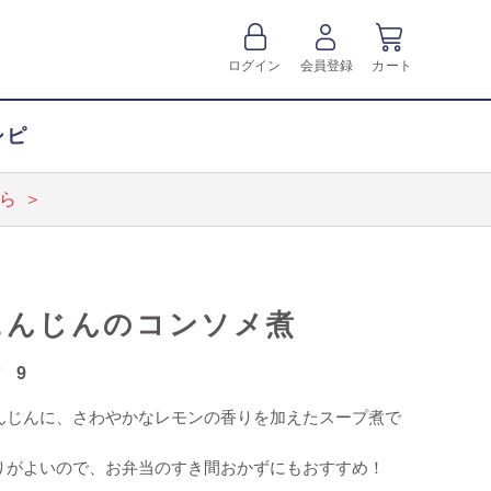
ログイン
会員登録
カート
シピ
ら ＞
にんじんのコンソメ煮
9
んじんに、さわやかなレモンの香りを加えたスープ煮で
。
りがよいので、お弁当のすき間おかずにもおすすめ！