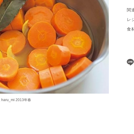
関
レ
食
ru_mi 2013年春