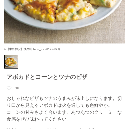
©【中野博安】扶桑社 haru_mi 2012年秋号
アボカドとコーンとツナのピザ
16
おしゃれなピザもツナのうまみが味出しになります。切
り口から見えるアボカドは火を通しても色鮮やか。
コーンの甘みもよく合います。あつあつのクリーミーな
食感をぜひ味わってください。