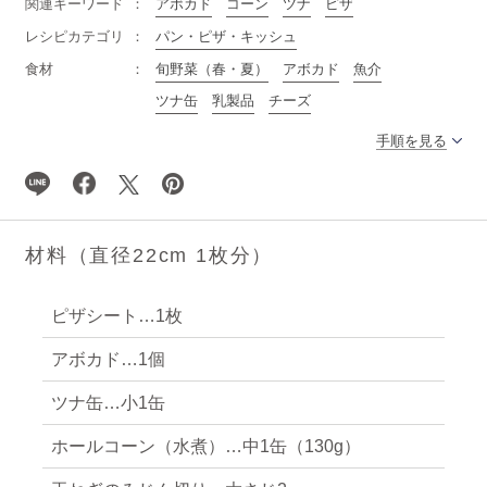
関連キーワード
アボカド
コーン
ツナ
ピザ
レシピカテゴリ
パン・ピザ・キッシュ
食材
旬野菜（春・夏）
アボカド
魚介
ツナ缶
乳製品
チーズ
手順を見る
材料（直径22cm 1枚分）
ピザシート…1枚
アボカド…1個
ツナ缶…小1缶
ホールコーン（水煮）…中1缶（130g）