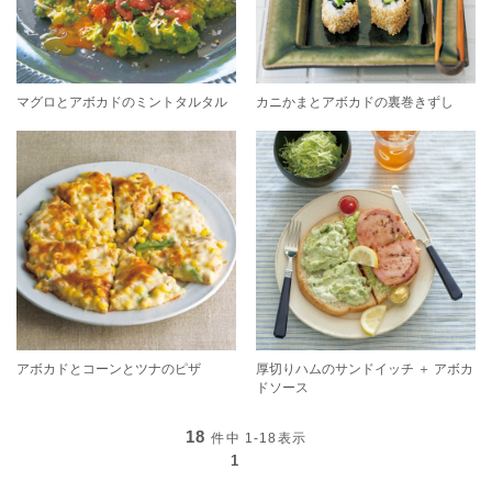
マグロとアボカドのミントタルタル
カニかまとアボカドの裏巻きずし
アボカドとコーンとツナのピザ
厚切りハムのサンドイッチ ＋ アボカ
ドソース
18
件中
1-18
表示
1