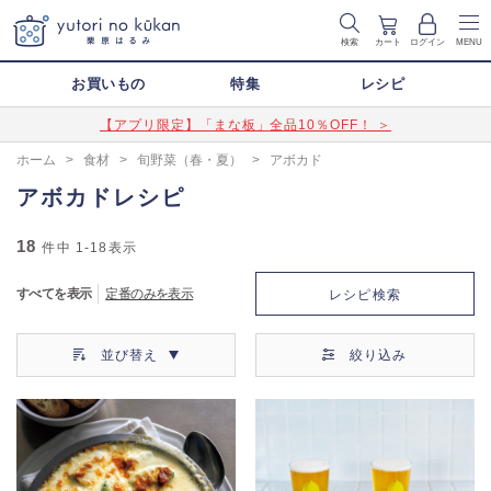
検索
カート
ログイン
MENU
お買いもの
特集
レシピ
【アプリ限定】「まな板」全品10％OFF！ ＞
ホーム
>
食材
>
旬野菜（春・夏）
>
アボカド
アボカドレシピ
18
件中
1-18
表示
すべてを表示
定番のみを表示
レシピ検索
並び替え
絞り込み