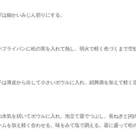
ぎは細かいみじん切りにする。
いフライパンに松の実を入れて熱し、弱火で軽く色づくまで空
子は薄皮から出して小さいボウルに入れ、紹興酒を加えて軽く
の水気を拭いてボウルに入れ、泡立て器でつぶし、長ねぎと[4
ームを加え軽く合わせる。味をみて塩で調える。器に盛って松