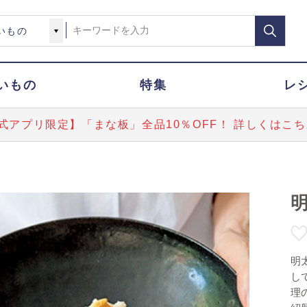
いもの
特集
レ
式アプリ限定】「まな板」全品10％OFF！ 詳しくはこち
明
し
理