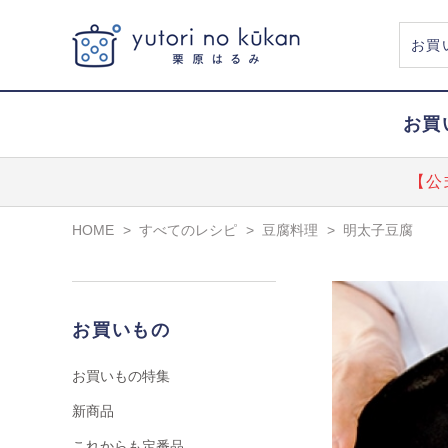
お買
【公
HOME
>
すべてのレシピ
>
豆腐料理
>
明太子豆腐
お買いもの
お買いもの特集
新商品
これからも定番品