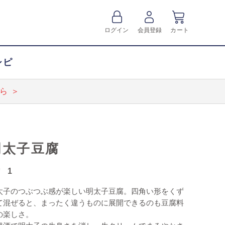
ログイン
会員登録
カート
シピ
ら ＞
明太子豆腐
1
太子のつぶつぶ感が楽しい明太子豆腐。四角い形をくず
て混ぜると、まったく違うものに展開できるのも豆腐料
の楽しさ。