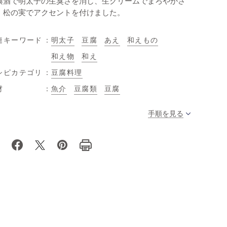
興酒で明太子の生臭さを消し、生クリームでまろやかさ
、松の実でアクセントを付けました。
連キーワード
明太子
豆腐
あえ
和えもの
和え物
和え
シピカテゴリ
豆腐料理
材
魚介
豆腐類
豆腐
手順を見る