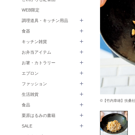
WEB限定
調理道具・キッチン用品
食器
キッチン雑貨
お弁当アイテム
お箸・カトラリー
エプロン
ファッション
生活雑貨
©【竹内章雄】扶桑社 ha
食品
栗原はるみの書籍
SALE