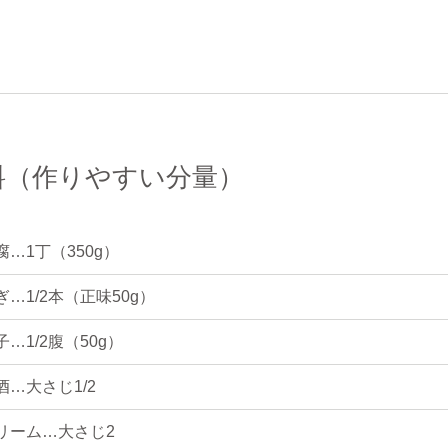
料（作りやすい分量）
腐…1丁（350g）
ぎ…1/2本（正味50g）
…1/2腹（50g）
酒…大さじ1/2
リーム…大さじ2