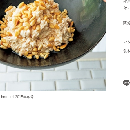
紹
を
関
レ
食
ru_mi 2015年冬号