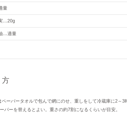
適量
実…20g
油…適量
り方
はペーパータオルで包んで網にのせ、重しをして冷蔵庫に2～3
ペーパーを替えるとよい。重さの約7割になるくらいが目安。