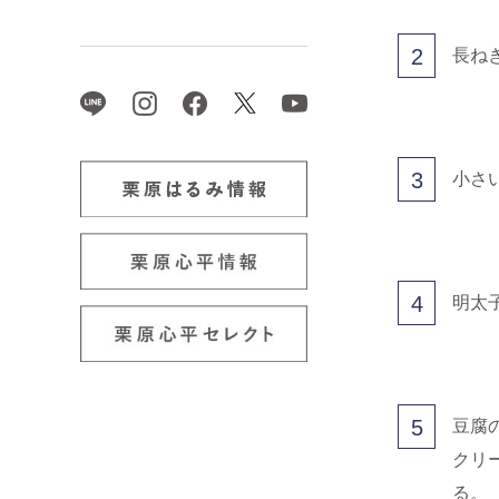
2
長ね
3
小さ
4
明太
5
豆腐
クリ
る。