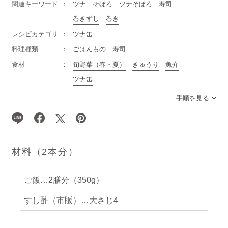
関連キーワード
ツナ
そぼろ
ツナそぼろ
寿司
巻きずし
巻き
レシピカテゴリ
ツナ缶
料理種類
ごはんもの
寿司
食材
旬野菜（春・夏）
きゅうり
魚介
ツナ缶
手順を見る
材料（2本分）
ご飯…2膳分（350g）
すし酢（市販）…大さじ4