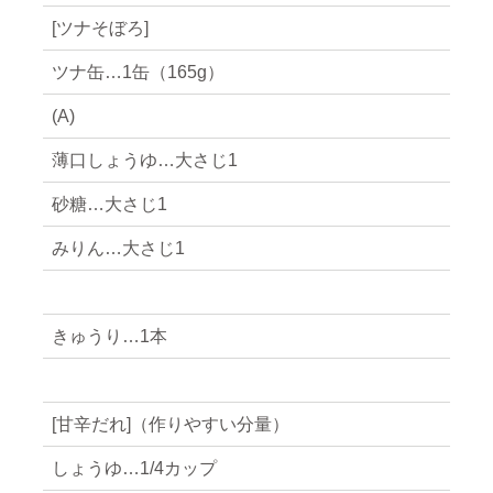
[ツナそぼろ]
ツナ缶…1缶（165g）
(A)
薄口しょうゆ…大さじ1
砂糖…大さじ1
みりん…大さじ1
きゅうり…1本
[甘辛だれ]（作りやすい分量）
しょうゆ…1/4カップ