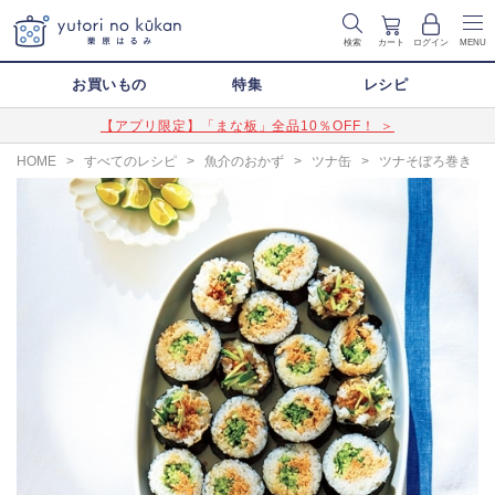
検索
カート
ログイン
MENU
お買いもの
特集
レシピ
【アプリ限定】「まな板」全品10％OFF！ ＞
HOME
>
すべてのレシピ
>
魚介のおかず
>
ツナ缶
>
ツナそぼろ巻き