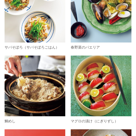
サバそぼろ（サバそぼろごはん）
春野菜のパエリア
鯛めし
マグロの漬け（にぎりずし）