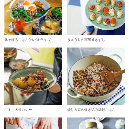
豚そぼろごはん(ガパオライス)
きゅうりの軍艦巻きずし
牛すじ大根カレー
炒り大豆の炊き込み雑穀ごはん