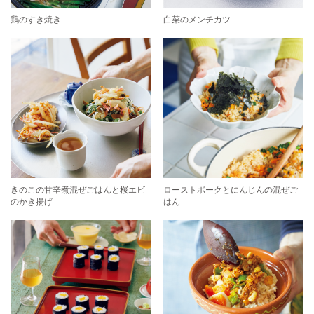
鶏のすき焼き
白菜のメンチカツ
きのこの甘辛煮混ぜごはんと桜エビ
ローストポークとにんじんの混ぜご
のかき揚げ
はん