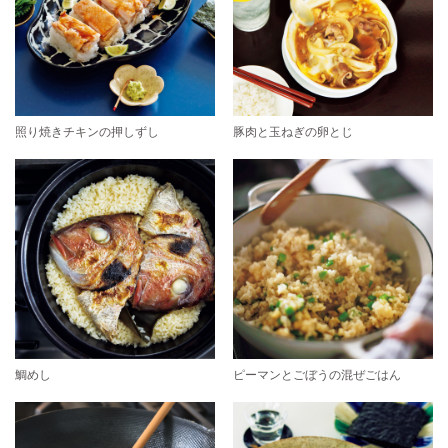
照り焼きチキンの押しずし
豚肉と玉ねぎの卵とじ
鯛めし
ピーマンとごぼうの混ぜごはん