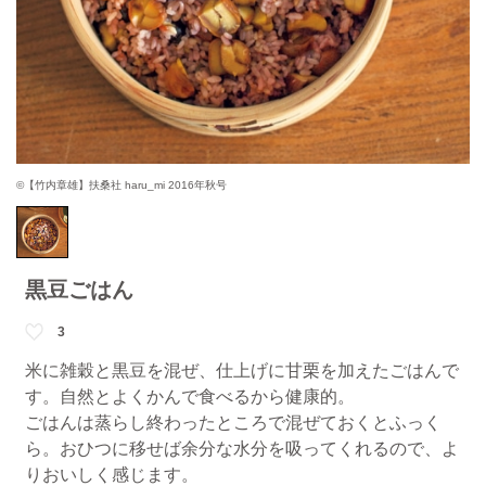
©【竹内章雄】扶桑社 haru_mi 2016年秋号
黒豆ごはん
3
米に雑穀と黒豆を混ぜ、仕上げに甘栗を加えたごはんで
す。自然とよくかんで食べるから健康的。
ごはんは蒸らし終わったところで混ぜておくとふっく
ら。おひつに移せば余分な水分を吸ってくれるので、よ
りおいしく感じます。