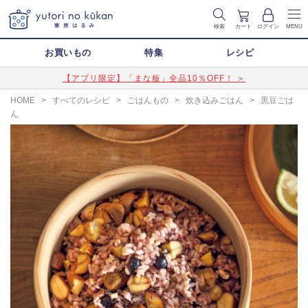
検索
カート
ログイン
MENU
お買いもの
特集
レシピ
【アプリ限定】「まな板」全品10％OFF！ ＞
HOME
>
すべてのレシピ
>
ごはんもの
>
炊き込みごはん
>
黒豆ごは
ん