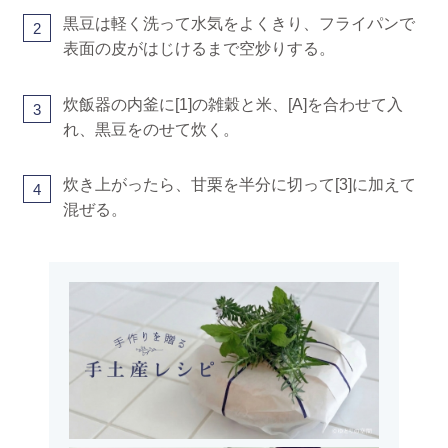
黒豆は軽く洗って水気をよくきり、フライパンで
2
表面の皮がはじけるまで空炒りする。
炊飯器の内釜に[1]の雑穀と米、[A]を合わせて入
3
れ、黒豆をのせて炊く。
炊き上がったら、甘栗を半分に切って[3]に加えて
4
混ぜる。