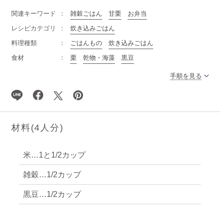
関連キーワード
雑穀ごはん
甘栗
お弁当
レシピカテゴリ
炊き込みごはん
料理種類
ごはんもの
炊き込みごはん
食材
栗
乾物・海藻
黒豆
手順を見る
材料(
4
人分)
米…1と1/2カップ
雑穀…1/2カップ
黒豆…1/2カップ