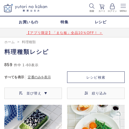
検索
カート
ログイン
MENU
お買いもの
特集
レシピ
【アプリ限定】「まな板」全品10％OFF！ ＞
ホーム
>
料理種類
料理種類レシピ
859
件中
1-60
表示
すべてを表示
定番のみを表示
レシピ検索
並び替え
絞り込み