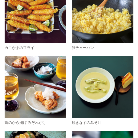
カニかまのフライ
卵チャーハン
鶏のから揚げ みぞれがけ
焼きなすのみそ汁