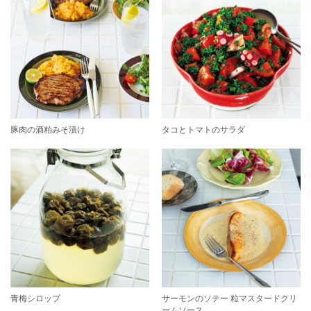
豚肉の酒粕みそ漬け
タコとトマトのサラダ
青梅シロップ
サーモンのソテー 粒マスタードクリ
ームソース