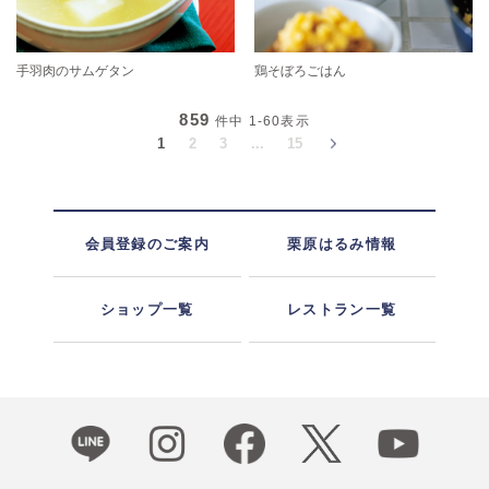
手羽肉のサムゲタン
鶏そぼろごはん
859
件中
1-60
表示
1
2
3
...
15
会員登録のご案内
栗原はるみ情報
ショップ一覧
レストラン一覧