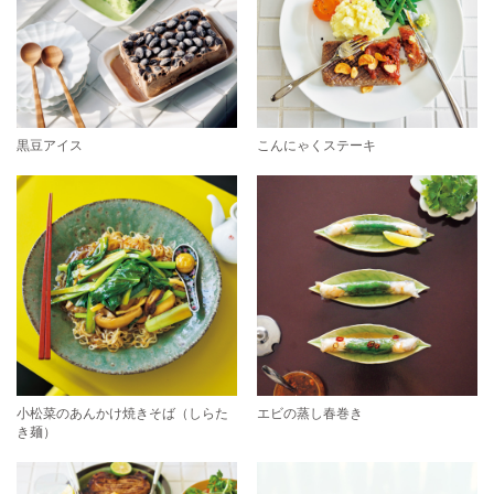
黒豆アイス
こんにゃくステーキ
小松菜のあんかけ焼きそば（しらた
エビの蒸し春巻き
き麺）