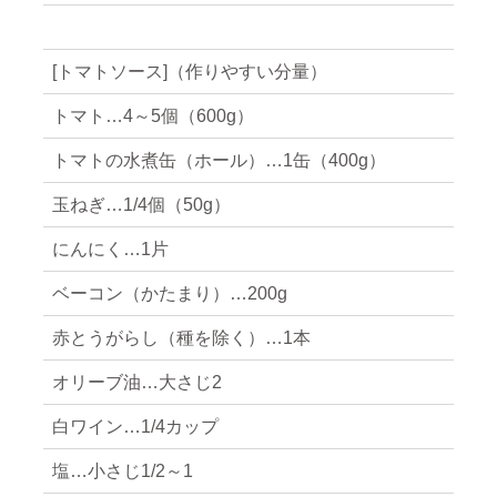
[トマトソース]（作りやすい分量）
トマト…4～5個（600g）
トマトの水煮缶（ホール）…1缶（400g）
玉ねぎ…1/4個（50g）
にんにく…1片
ベーコン（かたまり）…200g
赤とうがらし（種を除く）…1本
オリーブ油…大さじ2
白ワイン…1/4カップ
塩…小さじ1/2～1