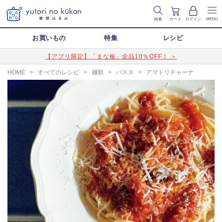
検索
カート
ログイン
MENU
お買いもの
特集
レシピ
【アプリ限定】「まな板」全品10％OFF！ ＞
HOME
>
すべてのレシピ
>
麺類
>
パスタ
>
アマトリチャーナ