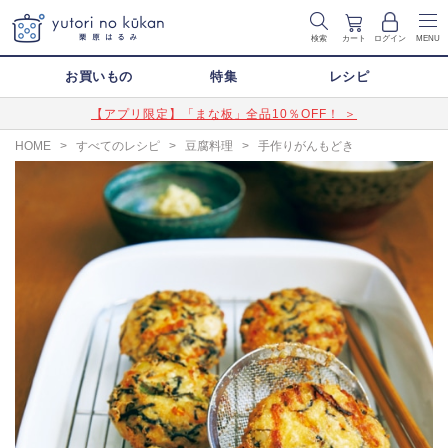
検索
カート
ログイン
MENU
お買いもの
特集
レシピ
【アプリ限定】「まな板」全品10％OFF！ ＞
HOME
>
すべてのレシピ
>
豆腐料理
>
手作りがんもどき