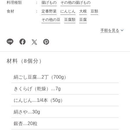
料理種類
揚げもの
その他の揚げもの
食材
定番野菜
にんじん
大根
豆類
その他の豆
豆腐類
豆腐
手順を見る
材料（8個分）
絹ごし豆腐…2丁（700g）
きくらげ（乾燥）…7g
にんじん…1/4本（50g）
絹さや…30g
銀杏…20粒