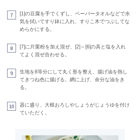
[1]の豆腐を手でくずし、ペーパータオルなどで水
7
気を拭いてすり鉢に入れ、すりこ木でつぶしてな
めらかにする。
[7]に片栗粉を加え混ぜ、[2]～[6]の具と塩を入れ
8
てよく混ぜ合わせる。
生地を8等分にして丸く形を整え、揚げ油を熱し
9
てきつね色に揚げる。網に上げ、余分な油をき
る。
器に盛り、大根おろしやしょうがじょうゆを付け
10
ていただく。