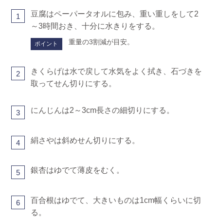
豆腐はペーパータオルに包み、重い重しをして2
1
～3時間おき、十分に水きりをする。
重量の3割減が目安。
ポイント
きくらげは水で戻して水気をよく拭き、石づきを
2
取ってせん切りにする。
にんじんは2～3cm長さの細切りにする。
3
絹さやは斜めせん切りにする。
4
銀杏はゆでて薄皮をむく。
5
百合根はゆでて、大きいものは1cm幅くらいに切
6
る。