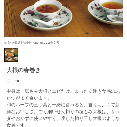
©【竹内章雄】扶桑社 haru_mi 2019年冬号
大根の春巻き
18
中身は、塩もみ大根とエビだけ。まったく違う食感のふ
たつがよく合います。
和のハーブの三つ葉と一緒に食べると、香りもよくて新
鮮なおいしさ。ごく細いせん切りの塩もみ大根は、サラ
ダやおかずに使いやすく、戻した切り干し大根のような
食感です。