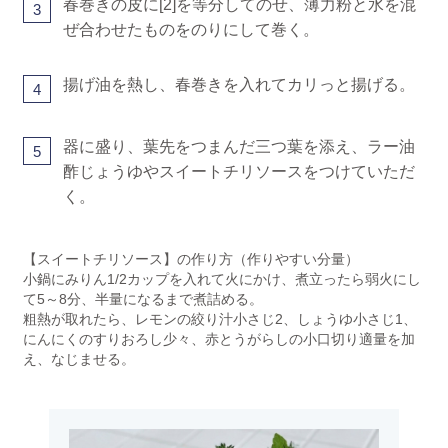
春巻きの皮に[2]を等分してのせ、薄力粉と水を混
3
ぜ合わせたものをのりにして巻く。
揚げ油を熱し、春巻きを入れてカリっと揚げる。
4
器に盛り、葉先をつまんだ三つ葉を添え、ラー油
5
酢じょうゆやスイートチリソースをつけていただ
く。
【スイートチリソース】の作り方（作りやすい分量）
小鍋にみりん1/2カップを入れて火にかけ、煮立ったら弱火にし
て5～8分、半量になるまで煮詰める。
粗熱が取れたら、レモンの絞り汁小さじ2、しょうゆ小さじ1、
にんにくのすりおろし少々、赤とうがらしの小口切り適量を加
え、なじませる。