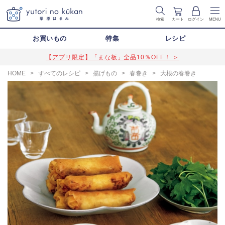
検索
カート
ログイン
MENU
お買いもの
特集
レシピ
【アプリ限定】「まな板」全品10％OFF！ ＞
HOME
>
すべてのレシピ
>
揚げもの
>
春巻き
>
大根の春巻き