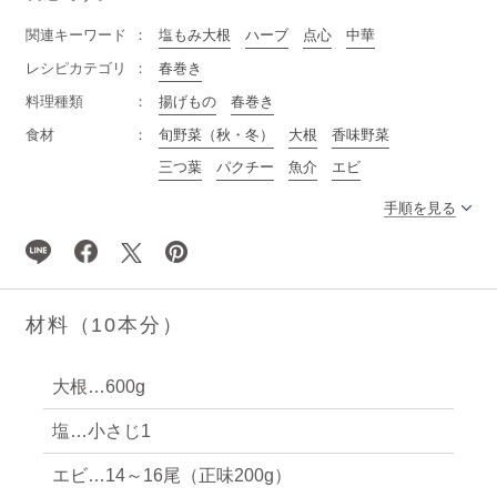
関連キーワード
塩もみ大根
ハーブ
点心
中華
レシピカテゴリ
春巻き
料理種類
揚げもの
春巻き
食材
旬野菜（秋・冬）
大根
香味野菜
三つ葉
パクチー
魚介
エビ
手順を見る
材料（10本分）
大根…600g
塩…小さじ1
エビ…14～16尾（正味200g）