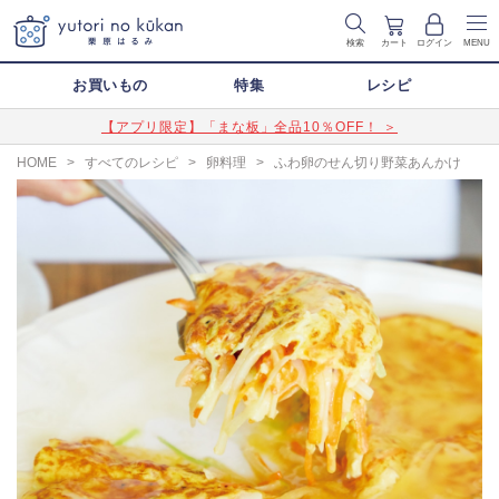
検索
カート
ログイン
MENU
お買いもの
特集
レシピ
【アプリ限定】「まな板」全品10％OFF！ ＞
HOME
>
すべてのレシピ
>
卵料理
>
ふわ卵のせん切り野菜あんかけ