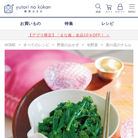
検索
カート
ログイン
MENU
お買いもの
特集
レシピ
【アプリ限定】「まな板」全品10％OFF！ ＞
HOME
>
すべてのレシピ
>
野菜のおかず
>
旬野菜
>
菜の花のナムル