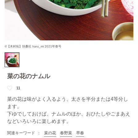
©【木村拓】扶桑社 haru_mi 2021年春号
菜の花のナムル
11
菜の花は味がよく入るよう、太さを半分または4等分し
ます。
下ゆでしておけば、ナムルのほか、おひたしやごまあえ
などいろいろに楽しめます。
関連キーワード
菜の花
春野菜
早春