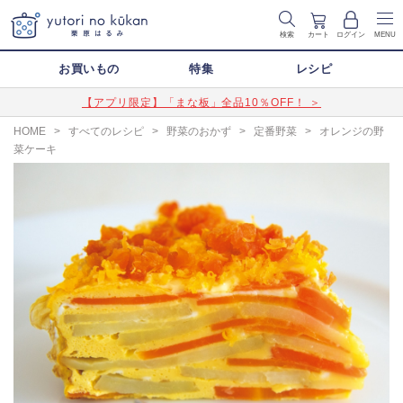
検索
カート
ログイン
MENU
お買いもの
特集
レシピ
【アプリ限定】「まな板」全品10％OFF！ ＞
HOME
>
すべてのレシピ
>
野菜のおかず
>
定番野菜
>
オレンジの野
菜ケーキ