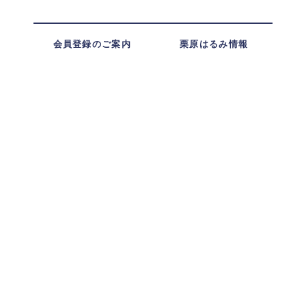
会員登録のご案内
栗原はるみ情報
ショップ一覧
レストラン一覧
ショッピングガイド
お支払い方法
配送・送料
ギフト包装
ポイント・クーポン
お問い合わせ
特定商取引に基づく表記
プライバシーポリシー
利用規約
会社概要
企業サイト
採用情報
法人のお客さま
ENGLISH