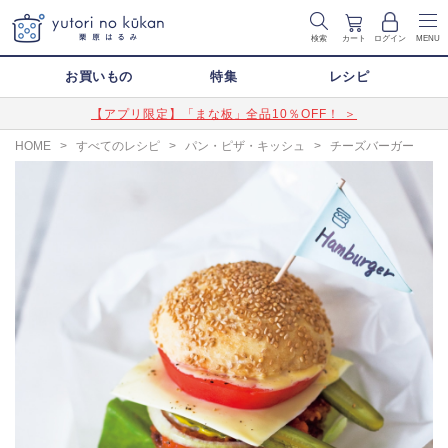
検索
カート
ログイン
MENU
お買いもの
特集
レシピ
【アプリ限定】「まな板」全品10％OFF！ ＞
HOME
>
すべてのレシピ
>
パン・ピザ・キッシュ
>
チーズバーガー