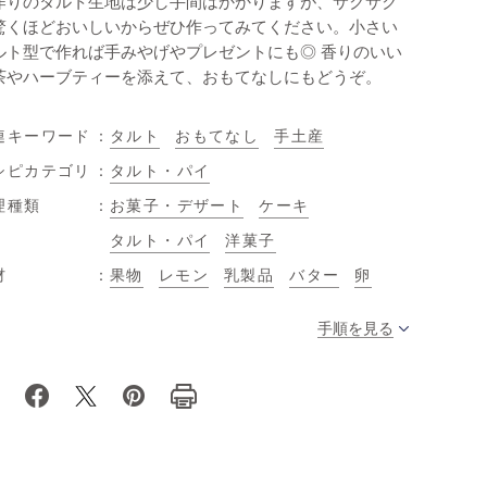
作りのタルト生地は少し手間はかかりますが、サクサク
驚くほどおいしいからぜひ作ってみてください。小さい
ルト型で作れば手みやげやプレゼントにも◎ 香りのいい
茶やハーブティーを添えて、おもてなしにもどうぞ。
連キーワード
タルト
おもてなし
手土産
シピカテゴリ
タルト・パイ
理種類
お菓子・デザート
ケーキ
タルト・パイ
洋菓子
材
果物
レモン
乳製品
バター
卵
手順を見る