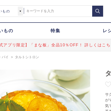
いもの
特集
レ
式アプリ限定】「まな板」全品10％OFF！ 詳しくはこち
・パイ
>
タルトシトロン
サ
が
気