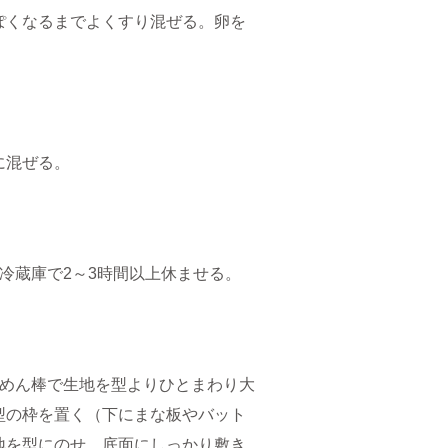
ぽくなるまでよくすり混ぜる。卵を
に混ぜる。
冷蔵庫で2～3時間以上休ませる。
、めん棒で生地を型よりひとまわり大
型の枠を置く（下にまな板やバット
地を型にのせ、底面にしっかり敷き