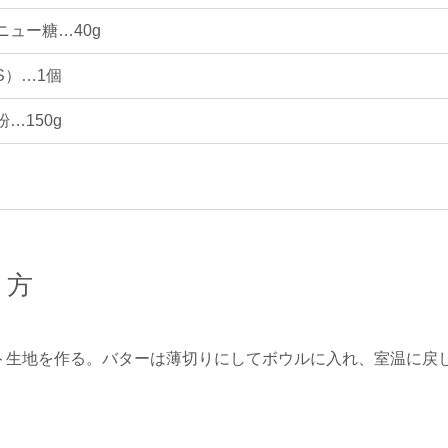
ニュー糖…40g
S）…1個
…150g
り方
ト生地を作る。バターは薄切りにしてボウルに入れ、室温に戻