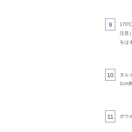
9
17
注意
をは
10
タル
1cm
11
ボウ