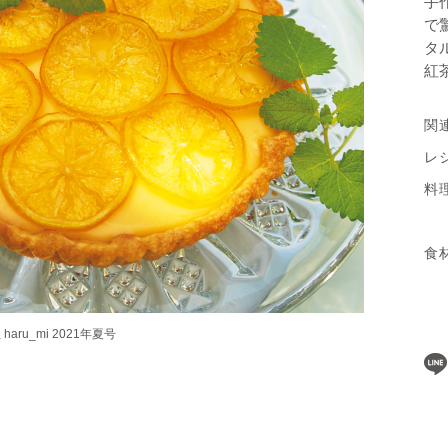
手
で
タ
紅
関
レ
料
食
ru_mi 2021年夏号