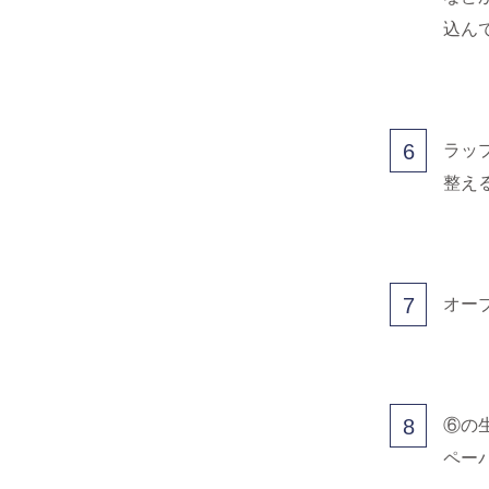
込ん
6
ラッ
整え
7
オー
8
⑥の
ペー