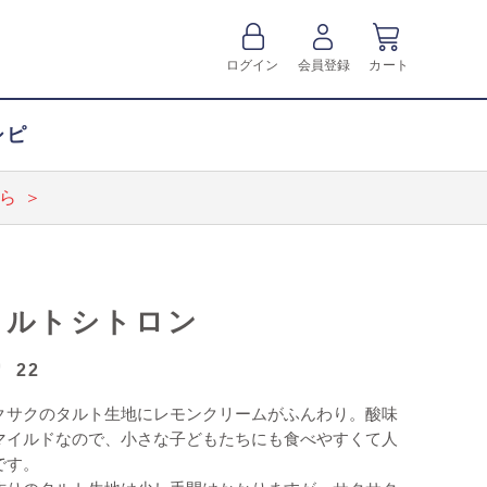
ログイン
会員登録
カート
シピ
ら ＞
タルトシトロン
22
クサクのタルト生地にレモンクリームがふんわり。酸味
マイルドなので、小さな子どもたちにも食べやすくて人
です。