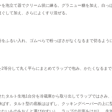
ーを泡立て器でクリーム状に練る。グラニュー糖を加え、白っ
ほぐして加え、さらによくすり混ぜる。
粉をふるい入れ、ゴムべらで粉っぽさがなくなるまで切るよう
を2等分して丸く平らにまとめてラップで包み、かたくなるまで
せたタルト生地1台分を冷蔵庫から取り出してラップではさみ
伸ばす。タルト型の底板ははずし、クッキングペーパーの上に
かたいものをおくと運びやすい）。ラップの片面をはがし、生