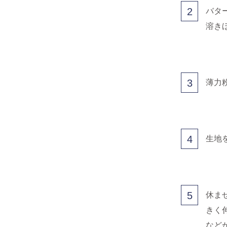
2
バタ
溶き
3
薄力
4
生地
5
休ま
きく
など