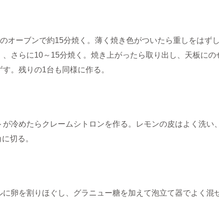
0℃のオーブンで約15分焼く。薄く焼き色がついたら重しをはず
）、さらに10～15分焼く。焼き上がったら取り出し、天板に
ずす。残りの1台も同様に作る。
トが冷めたらクレームシトロンを作る。レモンの皮はよく洗い
角に切る。
ルに卵を割りほぐし、グラニュー糖を加えて泡立て器でよく混