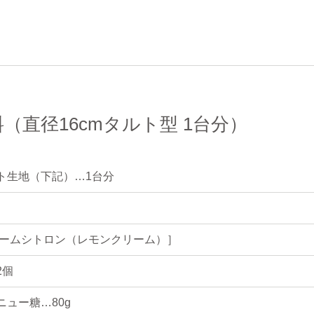
（直径16cmタルト型 1台分）
ト生地（下記）…1台分
レームシトロン（レモンクリーム）］
2個
ニュー糖…80g