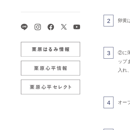
2
卵黄
3
②に
ップ
入れ
4
オー