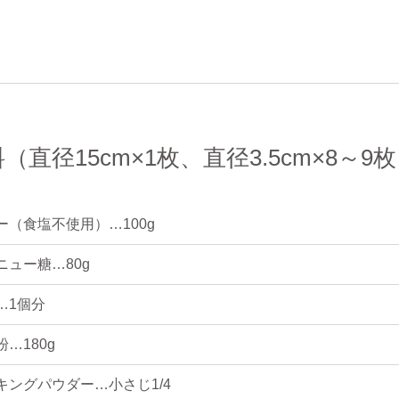
（直径15cm×1枚、直径3.5cm×8～9
ー（食塩不使用）…100g
ニュー糖…80g
…1個分
…180g
キングパウダー…小さじ1/4