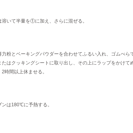
は溶いて半量を①に加え、さらに混ぜる。
薄力粉とベーキングパウダーを合わせてふるい入れ、ゴムべら
またはクッキングシートに取り出し、その上にラップをかけてめ
、2時間以上休ませる。
ブンは180℃に予熱する。