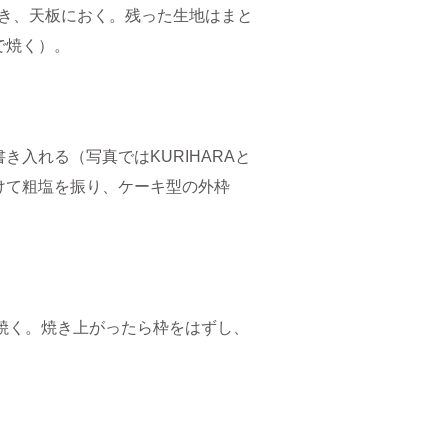
抜き、天板におく。残った生地はまと
で焼く）。
入れる（写真ではKURIHARAと
けて粗塩を振り、ケーキ型の外枠
0分焼く。焼き上がったら枠をはずし、