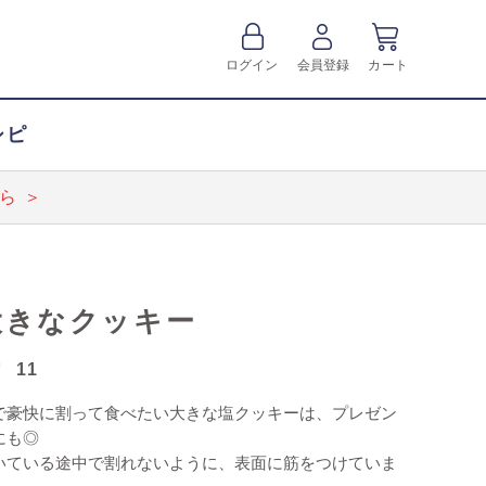
ログイン
会員登録
カート
シピ
ら ＞
大きなクッキー
11
で豪快に割って食べたい大きな塩クッキーは、プレゼン
にも◎
いている途中で割れないように、表面に筋をつけていま