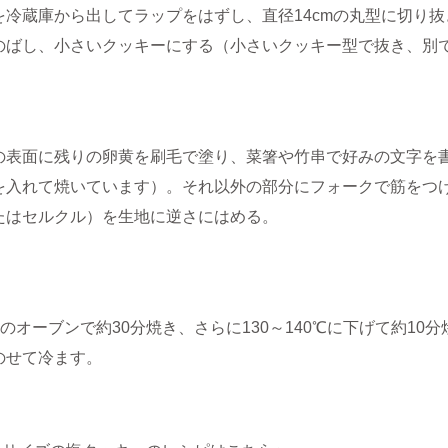
を冷蔵庫から出してラップをはずし、直径14cmの丸型に切り
のばし、小さいクッキーにする（小さいクッキー型で抜き、別
の表面に残りの卵黄を刷毛で塗り、菜箸や竹串で好みの文字を書き
を入れて焼いています）。それ以外の部分にフォークで筋をつ
たはセルクル）を生地に逆さにはめる。
0℃のオーブンで約30分焼き、さらに130～140℃に下げて約1
のせて冷ます。