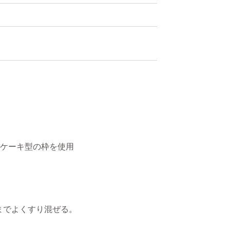
丸ケーキ型の枠を使用
。
までよくすり混ぜる。