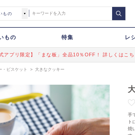
いもの
特集
レ
式アプリ限定】「まな板」全品10％OFF！ 詳しくはこち
ー・ビスケット
>
大きなクッキー
手
ト
焼