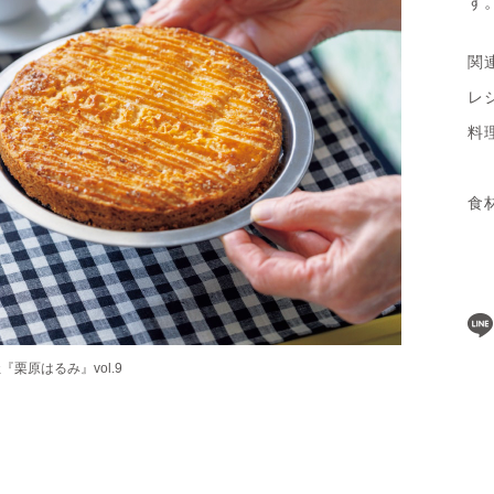
す
関
レ
料
食
栗原はるみ』vol.9