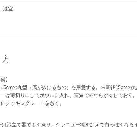
…適宜
り方
準備】
15cmの丸型（底が抜けるもの）を用意する。※直径15cmの
ターは薄切りにしてボウルに入れ、室温でやわらかくしておく
板にクッキングシートを敷く。
ーは泡立て器でよく練り、グラニュー糖を加えて白っぽくなる