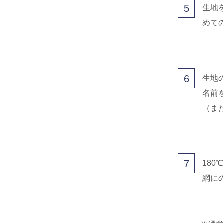
5
生地
めて
6
生地
名前
（ま
7
18
網に