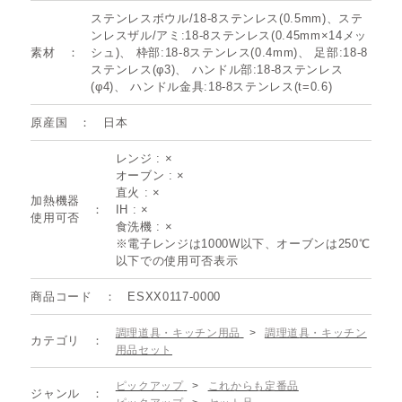
ステンレスボウル/18-8ステンレス(0.5mm)、ステ
ンレスザル/アミ:18-8ステンレス(0.45mm×14メッ
素材
シュ)、 枠部:18-8ステンレス(0.4mm)、 足部:18-8
ステンレス(φ3)、 ハンドル部:18-8ステンレス
(φ4)、 ハンドル金具:18-8ステンレス(t=0.6)
原産国
日本
レンジ : ×
オーブン : ×
直火 : ×
加熱機器
IH : ×
使用可否
食洗機 : ×
※電子レンジは1000W以下、オーブンは250℃
以下での使用可否表示
商品コード
ESXX0117-0000
調理道具・キッチン用品
>
調理道具・キッチン
カテゴリ
用品セット
ピックアップ
>
これからも定番品
ジャンル