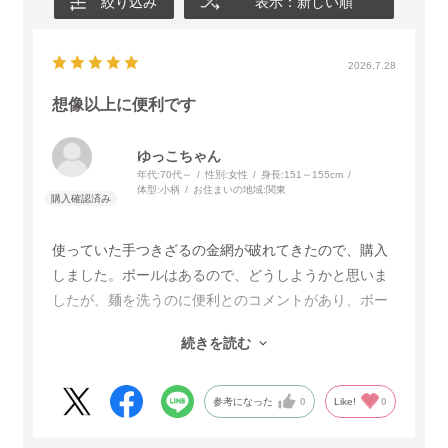
絞り込み
表示：新しい順
2026.7.28
想像以上に便利です
ゆっこちゃん
年代:
70代～
性別:
女性
身長:
151～155cm
体型:
小柄
お住まいの地域:
関東
使っていた手つきざるの金網が破れてきたので、購入
しました。ボールはあるので、どうしようかと思いま
したが、麺を洗うのに便利とのコメントがあり、ボー
ルも購入しました。最初は、深くて大き過ぎるなあと
続きを読む
思いましたが、確かに麺を洗うのに丁度よく、便利で
す。しかも、調理前のホウレンソウを入れておくの
に、ちょうどよかったです。以前のボールですと、き
参考になった
0
Like!
0
ちんと入っていなくて倒れそうでした。まだまだ便利