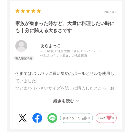
なことがありそうです。
2026.6.3
家族が集まった時など、大量に料理したい時に
も十分に賄える大きさです
あらよっこ
年代:
60代
性別:
女性
身長:
151～155cm
体型:
ふつう
お住まいの地域:
関東
今まではバラバラに買い集めたボールとザルを使用し
ていました
ひとまわり小さいサイズを試しに購入したところ、お
料理をするのに抜群の使い勝手のよさに「もっと早く
続きを読む
買えばよかった〜」と思ったので、サイズ違いを購入
しました
これを機に、今まで使用していたバラバラサイズのも
参考になった
0
Like!
0
のは処分し、各サイズを揃えていこう考えてます