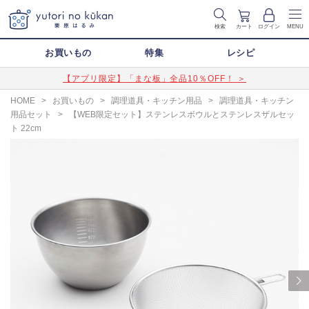
検索
カート
ログイン
MENU
お買いもの
特集
レシピ
【アプリ限定】「まな板」全品10％OFF！ ＞
HOME
>
お買いもの
>
調理道具・キッチン用品
>
調理道具・キッチン
用品セット
>
【WEB限定セット】ステンレスボウルとステンレスザルセッ
ト 22cm
Next