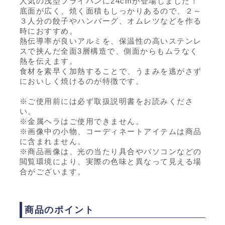
人気の浅型フライパンに24cmが登場しました！
底面が広く、焼く面積もしっかりあるので、２～
３人分の餃子やハンバーグ、オムレツなどを作る
時におすすめ。
熱伝導率が良いアルミを、保温性の高いステンレ
スで挟んだ全面3層構造で、側面からもムラなく
熱を伝えます。
食材を素早く加熱することで、うまみを逃がさず
においしく焼けるのが特徴です。
※ご使用前には必ず取扱説明書をお読みくださ
い。
※金属ヘラはご使用できません。
※画像中の小物、コーディネートアイテムは商品
に含まれません。
※商品画像は、光の当たり具合やパソコンなどの
閲覧環境により、実際の色味と異なって見える場
合がございます。
商品のポイント