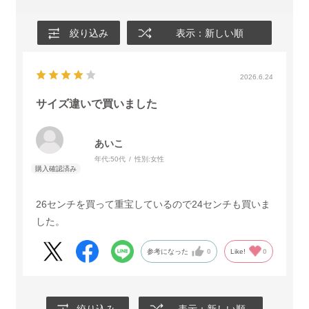
絞り込み
表示：新しい順
2026.6.24
サイズ違いで買いました
あいこ
年代:
50代
性別:
女性
26センチを買って重宝しているので24センチも買いま
した。
参考になった
0
Like!
0