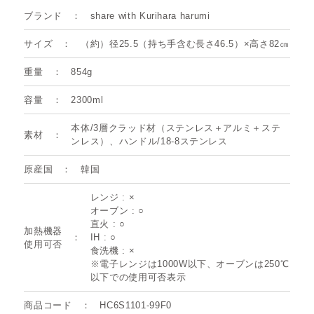
ブランド
share with Kurihara harumi
サイズ
（約）径25.5（持ち手含む長さ46.5）×高さ82㎝
重量
854g
容量
2300ml
本体/3層クラッド材（ステンレス＋アルミ＋ステ
素材
ンレス）、ハンドル/18-8ステンレス
原産国
韓国
レンジ : ×
オーブン : ○
直火 : ○
加熱機器
IH : ○
使用可否
食洗機 : ×
※電子レンジは1000W以下、オーブンは250℃
以下での使用可否表示
商品コード
HC6S1101-99F0