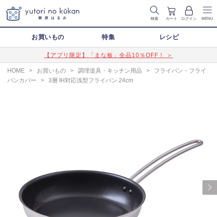
検索
カート
ログイン
MENU
お買いもの
特集
レシピ
【アプリ限定】「まな板」全品10％OFF！ ＞
HOME
>
お買いもの
>
調理道具・キッチン用品
>
フライパン・フライ
パンカバー
>
3層 IH対応浅型フライパン 24cm
Next