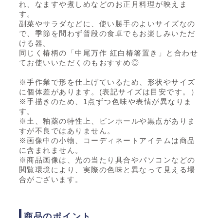
れ、なますや煮しめなどのお正月料理が映えま
す。
副菜やサラダなどに、使い勝手のよいサイズなの
で、季節を問わず普段の食卓でもお楽しみいただ
ける器。
同じく椿柄の「中尾万作 紅白椿箸置き」と合わせ
てお使いいただくのもおすすめ◎
※手作業で形を仕上げているため、形状やサイズ
に個体差があります。(表記サイズは目安です。）
※手描きのため、1点ずつ色味や表情が異なりま
す。
※土、釉薬の特性上、ピンホールや黒点がありま
すが不良ではありません。
※画像中の小物、コーディネートアイテムは商品
に含まれません。
※商品画像は、光の当たり具合やパソコンなどの
閲覧環境により、実際の色味と異なって見える場
合がございます。
商品のポイント