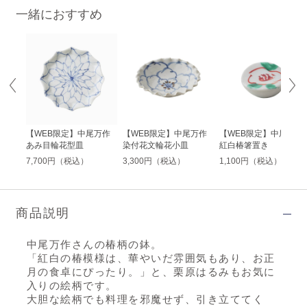
一緒におすすめ
万作
【WEB限定】中尾万作
【WEB限定】中尾万作
【WEB限定】中尾万作
あみ目輪花型皿
染付花文輪花小皿
紅白椿箸置き
7,700円（税込）
3,300円（税込）
1,100円（税込）
商品説明
中尾万作さんの椿柄の鉢。
「紅白の椿模様は、華やいだ雰囲気もあり、お正
月の食卓にぴったり。」と、栗原はるみもお気に
入りの絵柄です。
大胆な絵柄でも料理を邪魔せず、引き立ててく