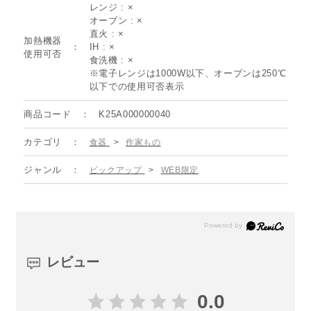
レンジ : ×
オーブン : ×
直火 : ×
加熱機器
IH : ×
使用可否
食洗機 : ×
※電子レンジは1000W以下、オーブンは250℃
以下での使用可否表示
商品コード
K25A000000040
カテゴリ
食器
>
作家もの
ジャンル
ピックアップ
>
WEB限定
レビュー
0.0