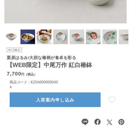
栗原はるみ/大胆な椿柄が食卓を彩る
【WEB限定】中尾万作 紅白椿鉢
7,700
円（税込）
商品コード：
K25A000000040
×
入荷案内申し込み