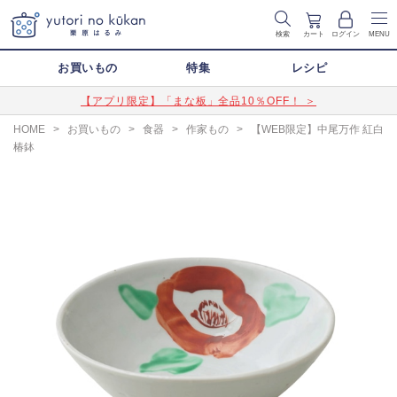
検索
カート
ログイン
MENU
お買いもの
特集
レシピ
【アプリ限定】「まな板」全品10％OFF！ ＞
HOME
>
お買いもの
>
食器
>
作家もの
>
【WEB限定】中尾万作 紅白
椿鉢