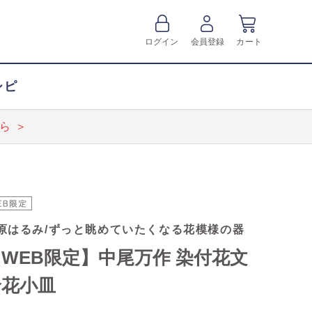
ログイン
会員登録
カート
シピ
ら ＞
原はるみ/ずっと眺めていたくなる花模様の器
WEB限定】中尾万作 染付花文
輪花小皿