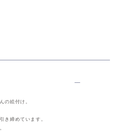
B限定】中尾万作
【WEB限定】中尾万作
【WEB限定】中尾万作
輪花型皿
紅白椿箸置き
紅白椿鉢
0円（税込）
1,100円（税込）
7,700円（税込）
んの絵付け。
引き締めています。
。