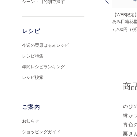
シーン・目的別で探す
【WEB限定】中尾万作
【WEB限定】中尾万作
【WEB限定
紅白椿箸置き
紅白椿鉢
あみ目輪花
1,100円（税込）
7,700円（税込）
7,700円（
レシピ
今週の栗原はるみレシピ
レシピ特集
年間レシピランキング
レシピ検索
商
のび
ご案内
縁が
お知らせ
青色
ショッピングガイド
栗き