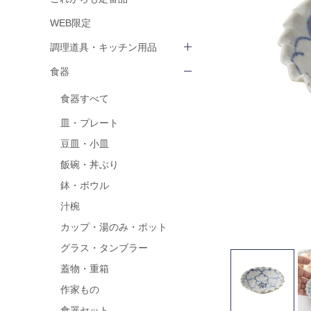
WEB限定
調理道具・キッチン用品
食器
食器すべて
皿・プレート
豆皿・小皿
飯碗・丼ぶり
鉢・ボウル
汁椀
カップ・湯のみ・ポット
グラス・タンブラー
蓋物・重箱
作家もの
食器セット