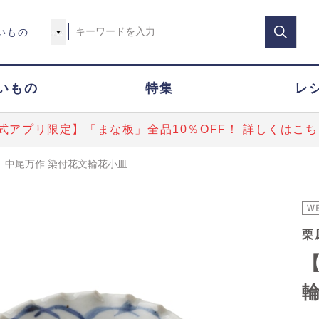
いもの
特集
レ
式アプリ限定】「まな板」全品10％OFF！ 詳しくはこち
】中尾万作 染付花文輪花小皿
栗
【