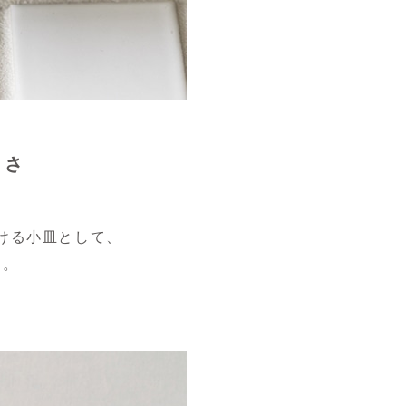
きさ
ける小皿として、
す。