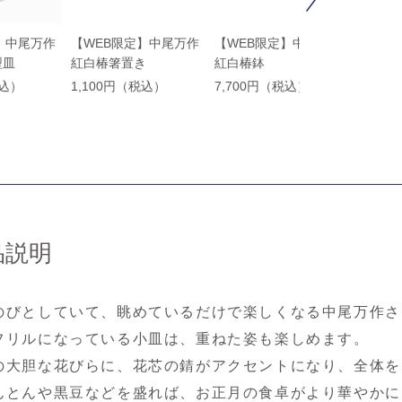
】中尾万作
【WEB限定】中尾万作
【WEB限定】中尾万作
【WE
型皿
紅白椿箸置き
紅白椿鉢
あみ目
税込）
1,100円（税込）
7,700円（税込）
7,70
品説明
のびとしていて、眺めているだけで楽しくなる中尾万作さ
フリルになっている小皿は、重ねた姿も楽しめます。
の大胆な花びらに、花芯の錆がアクセントになり、全体を
んとんや黒豆などを盛れば、お正月の食卓がより華やかに