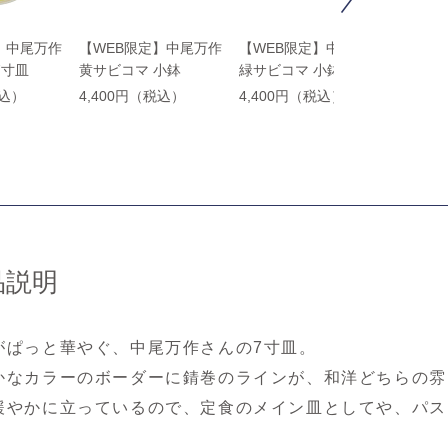
】中尾万作
【WEB限定】中尾万作
【WEB限定】中尾万作
【WE
7寸皿
黄サビコマ 小鉢
緑サビコマ 小鉢
染付ひさ
税込）
4,400円（税込）
4,400円（税込）
4,40
品説明
がぱっと華やぐ、中尾万作さんの7寸皿。
かなカラーのボーダーに錆巻のラインが、和洋どちらの雰
緩やかに立っているので、定食のメイン皿としてや、パス