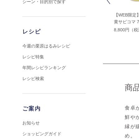
シーン・目的別で探す
【WEB限定】中尾万作
【WEB限定】中尾万作
【WEB限定
緑巻格子文 楕円小鉢
染付とくさ 梅型小鉢
黄サビコマ 
4,400円（税込）
3,300円（税込）
8,800円（
レシピ
今週の栗原はるみレシピ
レシピ特集
年間レシピランキング
レシピ検索
商
食卓
ご案内
鮮や
お知らせ
縁が
ショッピングガイド
め。