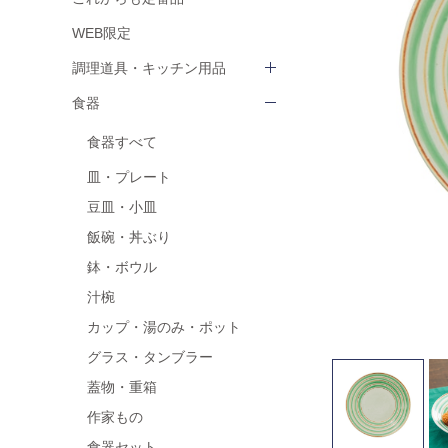
WEB限定
調理道具・キッチン用品
食器
食器すべて
皿・プレート
豆皿・小皿
飯碗・丼ぶり
鉢・ボウル
汁椀
カップ・湯のみ・ポット
グラス・タンブラー
蓋物・重箱
作家もの
食器セット