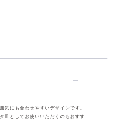
B限定】中尾万作
【WEB限定】中尾万作
【WEB限定】中尾万作
【
ご 4.5寸皿
黄巻格子文 楕円小鉢
緑巻格子文 楕円小鉢
染
0円（税込）
4,400円（税込）
4,400円（税込）
3
囲気にも合わせやすいデザインです。
タ皿としてお使いいただくのもおすす