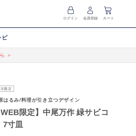
ログイン
会員登録
カート
シピ
ら ＞
原はるみ/料理が引き立つデザイン
WEB限定】中尾万作 緑サビコ
 7寸皿