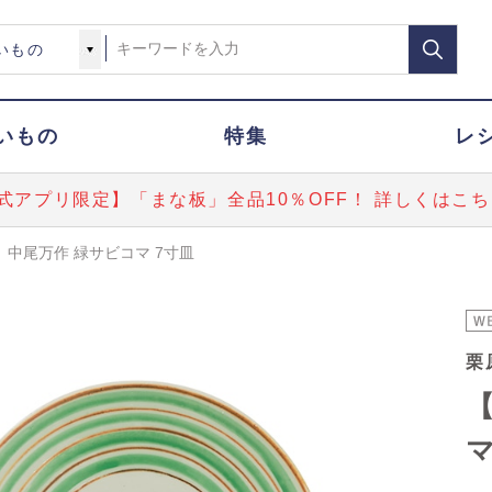
いもの
特集
レ
式アプリ限定】「まな板」全品10％OFF！ 詳しくはこち
】中尾万作 緑サビコマ 7寸皿
栗
【
マ