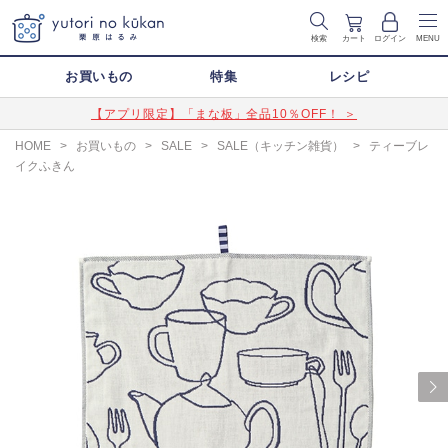
検索
カート
ログイン
MENU
お買いもの
特集
レシピ
【アプリ限定】「まな板」全品10％OFF！ ＞
HOME
>
お買いもの
>
SALE
>
SALE（キッチン雑貨）
>
ティーブレ
イクふきん
Next