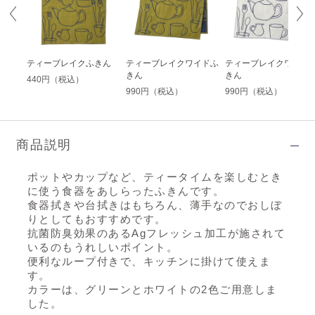
ィー
ティーブレイクふきん
ティーブレイクワイドふ
ティーブレイクワイド
きん
きん
440円（税込）
990円（税込）
990円（税込）
商品説明
ポットやカップなど、ティータイムを楽しむとき
に使う食器をあしらったふきんです。
食器拭きや台拭きはもちろん、薄手なのでおしぼ
りとしてもおすすめです。
抗菌防臭効果のあるAgフレッシュ加工が施されて
いるのもうれしいポイント。
便利なループ付きで、キッチンに掛けて使えま
す。
カラーは、グリーンとホワイトの2色ご用意しま
した。