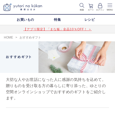
検索
カート
ログイン
MENU
お買いもの
特集
レシピ
【アプリ限定】「まな板」全品10％OFF！ ＞
HOME
>
おすすめギフト
大切な人やお世話になった人に感謝の気持ちを込めて。
贈りものを受け取る方の暮らしに寄り添った、ゆとりの
空間オンラインショップでおすすめのギフトをご紹介し
ます。