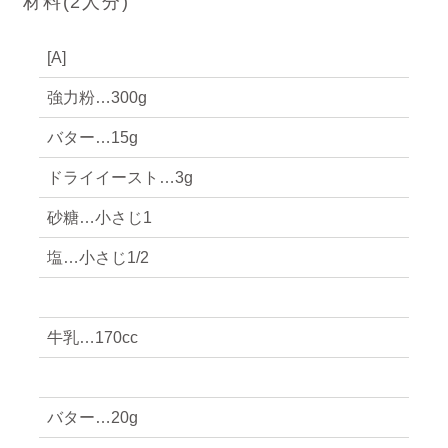
材料(
2
人分)
[A]
強力粉…300g
バター…15g
ドライイースト…3g
砂糖…小さじ1
塩…小さじ1/2
牛乳…170cc
バター…20g