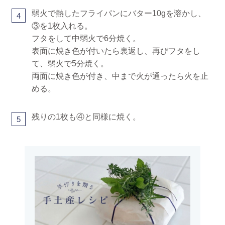
弱火で熱したフライパンにバター10gを溶かし、
4
③を1枚入れる。
フタをして中弱火で6分焼く。
表面に焼き色が付いたら裏返し、再びフタをし
て、弱火で5分焼く。
両面に焼き色が付き、中まで火が通ったら火を止
める。
残りの1枚も④と同様に焼く。
5