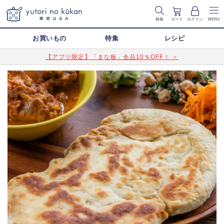
検索
カート
ログイン
MENU
お買いもの
特集
レシピ
【アプリ限定】「まな板」全品10％OFF！ ＞