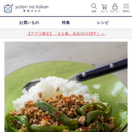
検索
カート
ログイン
MENU
お買いもの
特集
レシピ
【アプリ限定】「まな板」全品10％OFF！ ＞