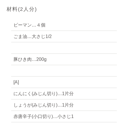
材料(
2
人分)
ピーマン…４個
ごま油…大さじ1/2
豚ひき肉…200g
[A]
にんにく(みじん切り)…1片分
しょうが(みじん切り)…1片分
赤唐辛子(小口切り)…小さじ1