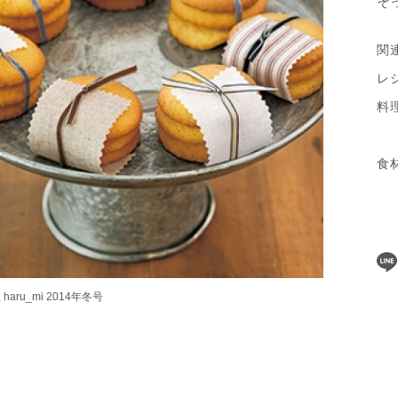
そ
関
レ
料
食
ru_mi 2014年冬号