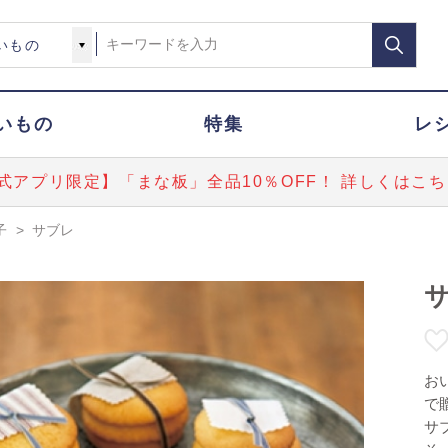
いもの
特集
レ
式アプリ限定】「まな板」全品10％OFF！ 詳しくはこち
子
>
サブレ
お
で
サ