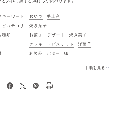
っと入れて渡すと気持ちが伝わります。
連キーワード
おやつ
手土産
シピカテゴリ
焼き菓子
理種類
お菓子・デザート
焼き菓子
クッキー・ビスケット
洋菓子
材
乳製品
バター
卵
手順を見る