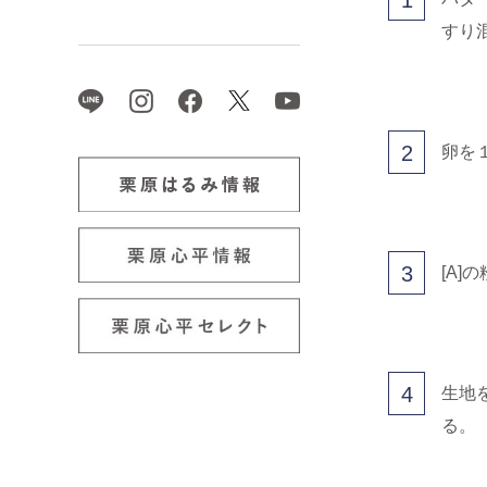
すり
2
卵を
3
[A
4
生地
る。