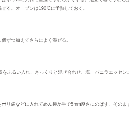
混ぜる。オーブンは190℃に予熱しておく。
１個ずつ加えてさらによく混ぜる。
]の粉をふるい入れ、さっくりと混ぜ合わせ、塩、バニラエッセン
をポリ袋などに入れてめん棒か手で5mm厚さにのばす。そのま