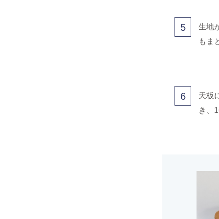
5
生地
もま
6
天板
き、