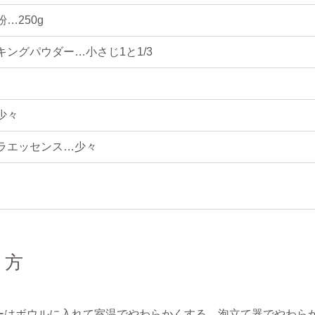
…250g
キングパウダー…小さじ1と1/3
少々
ラエッセンス…少々
り方
ーはボウルに入れて室温でやわらかくする。泡立て器でやわら