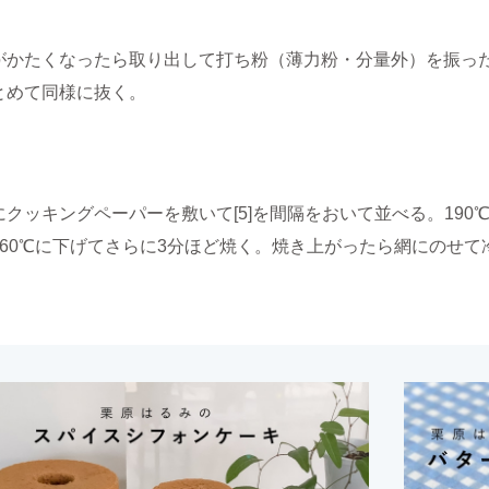
がかたくなったら取り出して打ち粉（薄力粉・分量外）を振っ
とめて同様に抜く。
にクッキングペーパーを敷いて[5]を間隔をおいて並べる。190
160℃に下げてさらに3分ほど焼く。焼き上がったら網にのせて