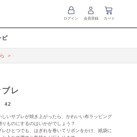
ログイン
会員登録
カート
シピ
ら ＞
サブレ
42
いしいサブレが焼き上がったら、かわいい布ラッピング
贈りものにするのはいかがでしょう？
ブレひとつでも、はぎれを巻いてリボンをかけ、紙袋に