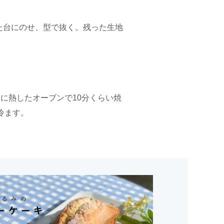
た台にのせ、型で抜く。残った生地
℃に熱したオーブンで10分くらい焼
冷ます。