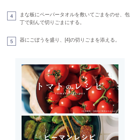
まな板にペーパータオルを敷いてごまをのせ、包
4
丁で刻んで切りごまにする。
器にごぼうを盛り、[4]の切りごまを添える。
5