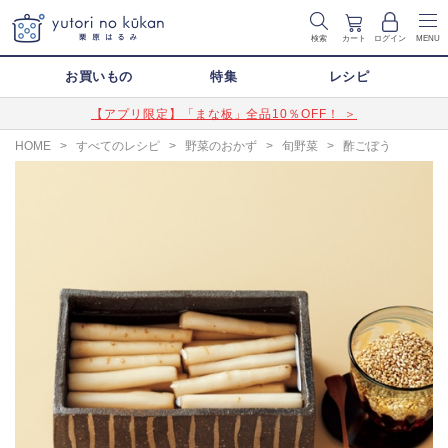
検索
カート
ログイン
MENU
お買いもの
特集
レシピ
【アプリ限定】「まな板」全品10％OFF！ ＞
HOME
>
すべてのレシピ
>
野菜のおかず
>
旬野菜
>
酢ごぼう