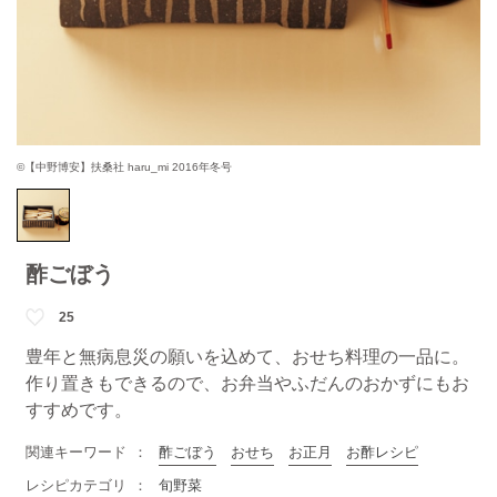
©【中野博安】扶桑社 haru_mi 2016年冬号
酢ごぼう
25
豊年と無病息災の願いを込めて、おせち料理の一品に。
作り置きもできるので、お弁当やふだんのおかずにもお
すすめです。
関連キーワード
酢ごぼう
おせち
お正月
お酢レシピ
レシピカテゴリ
旬野菜