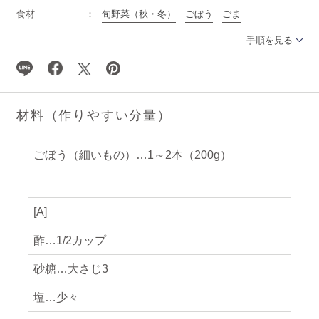
食材
旬野菜（秋・冬）
ごぼう
ごま
手順を見る
材料（作りやすい分量）
ごぼう（細いもの）…1～2本（200g）
[A]
酢…1/2カップ
砂糖…大さじ3
塩…少々