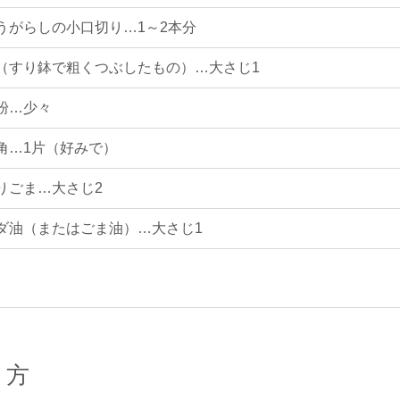
うがらしの小口切り…1～2本分
（すり鉢で粗くつぶしたもの）…大さじ1
粉…少々
角…1片（好みで）
りごま…大さじ2
ダ油（またはごま油）…大さじ1
り方