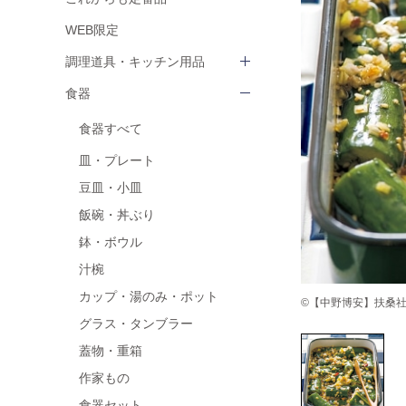
WEB限定
調理道具・キッチン用品
食器
食器すべて
皿・プレート
豆皿・小皿
飯碗・丼ぶり
鉢・ボウル
汁椀
カップ・湯のみ・ポット
©【中野博安】扶桑社 ha
グラス・タンブラー
蓋物・重箱
作家もの
食器セット