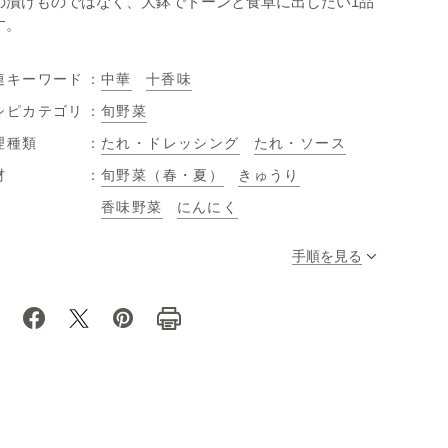
の漬けものではなく、大鉢でドーンと食卓に出したい1品
す。
連キーワード
中華
十香味
シピカテゴリ
旬野菜
理種類
たれ・ドレッシング
たれ・ソース
材
旬野菜（春・夏）
きゅうり
香味野菜
にんにく
手順を見る