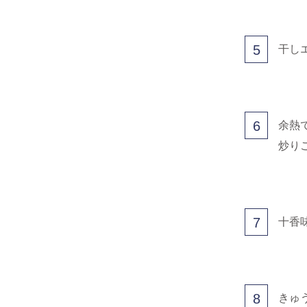
5
干し
6
余熱
炒り
7
十香
8
きゅ