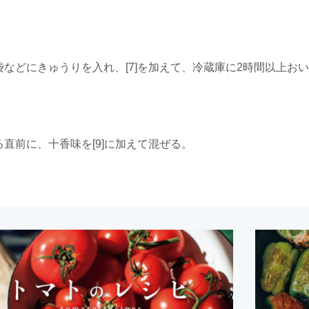
袋などにきゅうりを入れ、[7]を加えて、冷蔵庫に2時間以上お
る直前に、十香味を[9]に加えて混ぜる。