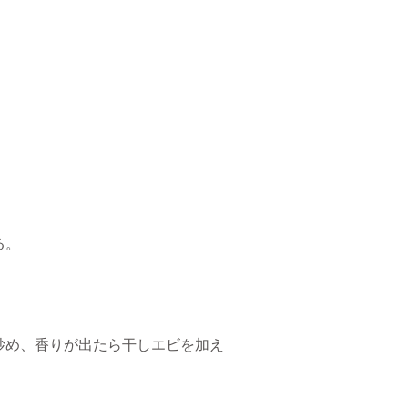
る。
炒め、香りが出たら干しエビを加え