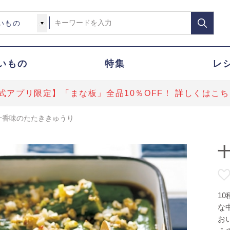
いもの
特集
レ
式アプリ限定】「まな板」全品10％OFF！ 詳しくはこち
十香味のたたききゅうり
1
な
お