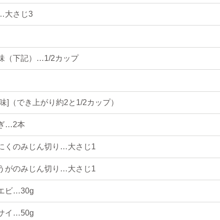
…大さじ3
味（下記）…1/2カップ
香味]（でき上がり約2と1/2カップ）
ぎ…2本
にくのみじん切り…大さじ1
うがのみじん切り…大さじ1
エビ…30g
サイ…50g