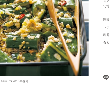
え
で
関
レ
料
食
ru_mi 2013年春号