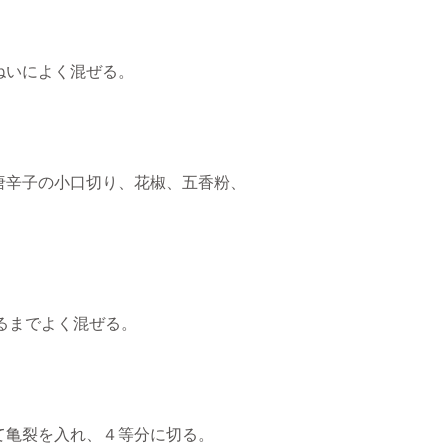
ねいによく混ぜる。
唐辛子の小口切り、花椒、五香粉、
るまでよく混ぜる。
て亀裂を入れ、４等分に切る。