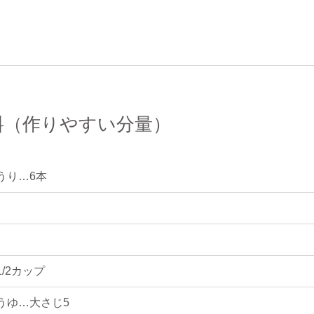
料（作りやすい分量）
うり…6本
1/2カップ
うゆ…大さじ5