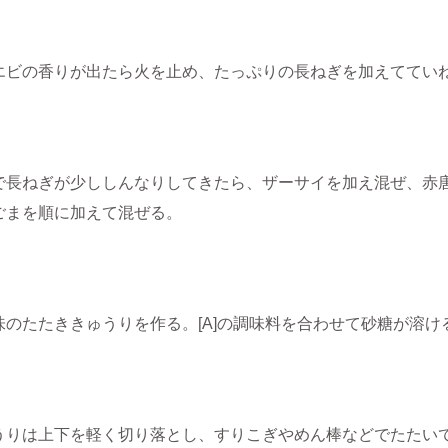
エビの香りが出たら火を止め、たっぷりの長ねぎを加えててい
で長ねぎが少ししんなりしてきたら、ザーサイを加え混ぜ、赤
ごまを順に加えて混ぜる。
味のたたききゅうりを作る。[A]の調味料を合わせて砂糖が溶け
うりは上下を軽く切り落とし、すりこぎやめん棒などでたたい