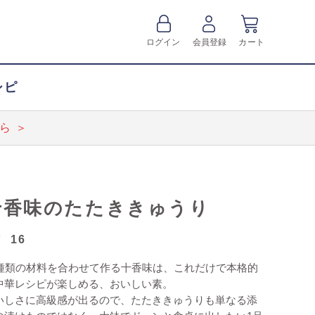
ログイン
会員登録
カート
シピ
ら ＞
十香味のたたききゅうり
16
0種類の材料を合わせて作る十香味は、これだけで本格的
中華レシピが楽しめる、おいしい素。
いしさに高級感が出るので、たたききゅうりも単なる添