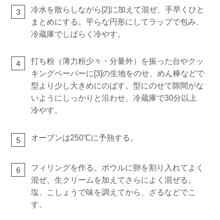
冷水を散らしながら[2]に加えて混ぜ、手早くひと
3
まとめにする。平らな円形にしてラップで包み、
冷蔵庫でしばらく冷やす。
打ち粉（薄力粉少々・分量外）を振った台やクッ
4
キングペーパーに[3]の生地をのせ、めん棒などで
型より少し大きめにのばす。型にのせて隙間がな
いようにしっかりと沿わせ、冷蔵庫で30分以上
冷やす。
オーブンは250℃に予熱する。
5
フィリングを作る。ボウルに卵を割り入れてよく
6
混ぜ、生クリームを加えてさらによく混ぜる。
塩、こしょうで味を調えてから、ざるなどでこ
す。