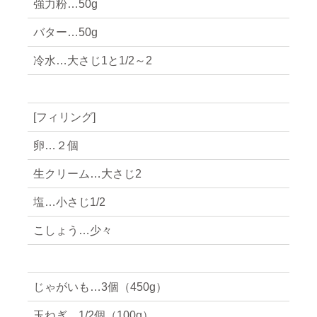
強力粉…50g
バター…50g
冷水…大さじ1と1/2～2
[フィリング]
卵…２個
生クリーム…大さじ2
塩…小さじ1/2
こしょう…少々
じゃがいも…3個（450g）
玉ねぎ…1/2個（100g）