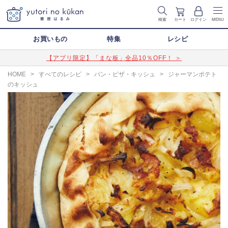
検索
カート
ログイン
MENU
お買いもの
特集
レシピ
【アプリ限定】「まな板」全品10％OFF！ ＞
HOME
>
すべてのレシピ
>
パン・ピザ・キッシュ
>
ジャーマンポテト
のキッシュ