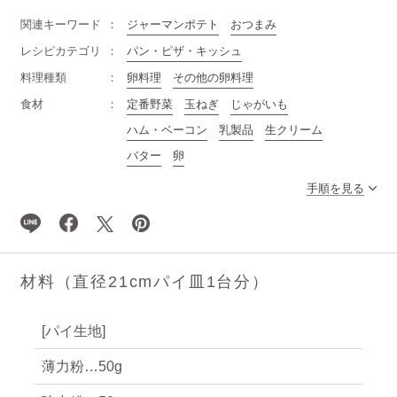
関連キーワード
ジャーマンポテト
おつまみ
レシピカテゴリ
パン・ピザ・キッシュ
料理種類
卵料理
その他の卵料理
食材
定番野菜
玉ねぎ
じゃがいも
ハム・ベーコン
乳製品
生クリーム
バター
卵
手順を見る
材料（直径21cmパイ皿1台分）
[パイ生地]
薄力粉…50g