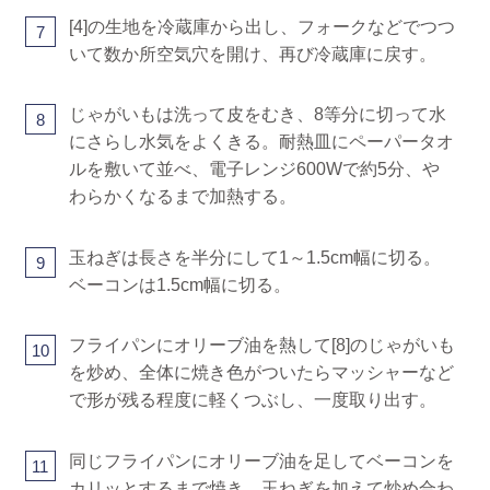
[4]の生地を冷蔵庫から出し、フォークなどでつつ
7
いて数か所空気穴を開け、再び冷蔵庫に戻す。
じゃがいもは洗って皮をむき、8等分に切って水
8
にさらし水気をよくきる。耐熱皿にペーパータオ
ルを敷いて並べ、電子レンジ600Wで約5分、や
わらかくなるまで加熱する。
玉ねぎは長さを半分にして1～1.5cm幅に切る。
9
ベーコンは1.5cm幅に切る。
フライパンにオリーブ油を熱して[8]のじゃがいも
10
を炒め、全体に焼き色がついたらマッシャーなど
で形が残る程度に軽くつぶし、一度取り出す。
同じフライパンにオリーブ油を足してベーコンを
11
カリッとするまで焼き、玉ねぎを加えて炒め合わ