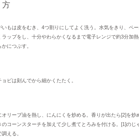
り方
がいもは皮をむき、4つ割りにしてよく洗う。水気をきり、ペ
くラップをし、十分やわらかくなるまで電子レンジで約3分加
らかにつぶす。
チョビは刻んでから細かくたたく。
にオリーブ油を熱し、にんにくを炒める。香りが出たら[2]を
きのコーンスターチを加えて少し煮てとろみを付ける。[1]の
で調える。