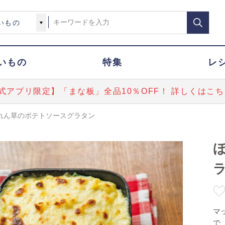
いもの
特集
レ
式アプリ限定】「まな板」全品10％OFF！ 詳しくはこち
れん草のポテトソースグラタン
マ
で