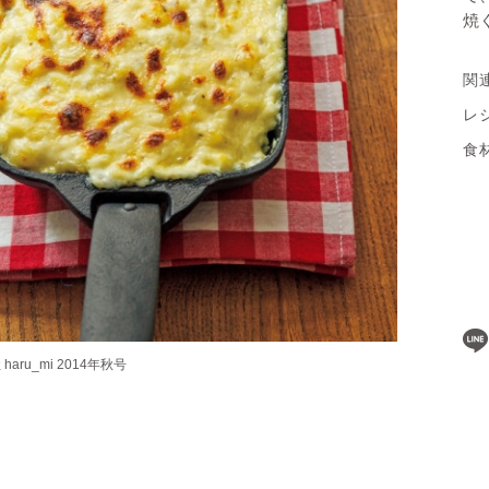
焼
関
レ
食
ru_mi 2014年秋号