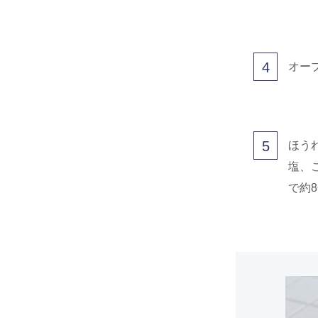
4
オー
5
ほう
塩、
で約