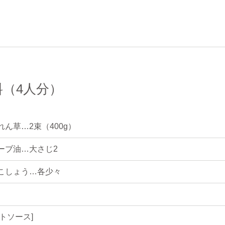
料（4人分）
れん草…2束（400g）
ーブ油…大さじ2
こしょう…各少々
テトソース]