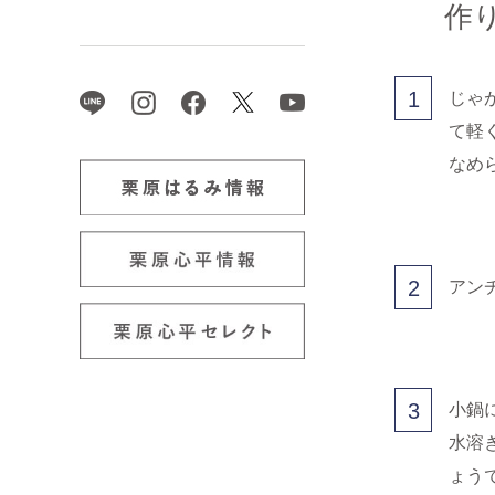
作
1
じゃ
て軽
なめ
2
アン
3
小鍋
水溶
ょう