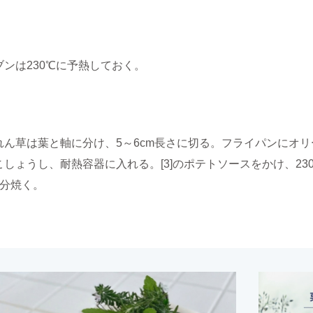
ブンは230℃に予熱しておく。
れん草は葉と軸に分け、5～6cm長さに切る。フライパンにオ
こしょうし、耐熱容器に入れる。[3]のポテトソースをかけ、2
8分焼く。