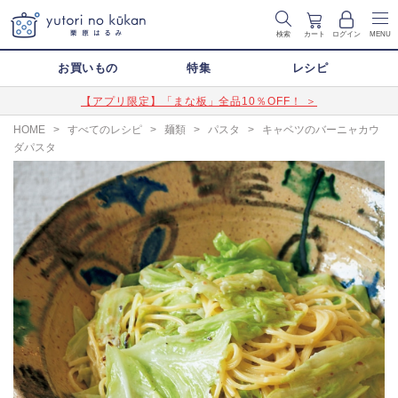
検索
カート
ログイン
MENU
お買いもの
特集
レシピ
【アプリ限定】「まな板」全品10％OFF！ ＞
HOME
>
すべてのレシピ
>
麺類
>
パスタ
>
キャベツのバーニャカウ
ダパスタ