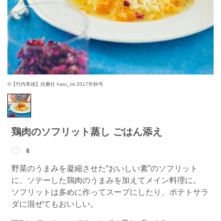
©【竹内章雄】扶桑社 haru_mi 2017年秋号
鶏肉のソフリット蒸し ごはん添え
8
野菜のうまみを凝縮させた“おいしい素”のソフリット
に、ソテーした鶏肉のうまみを加えてメイン料理に。
ソフリットは多めに作ってスープにしたり、ポテトサラ
ダに混ぜてもおいしい。