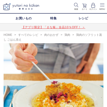
検索
カート
ログイン
MENU
お買いもの
特集
レシピ
【アプリ限定】「まな板」全品10％OFF！ ＞
HOME
>
すべてのレシピ
>
肉のおかず
>
鶏肉
>
鶏肉のソフリット蒸
し ごはん添え