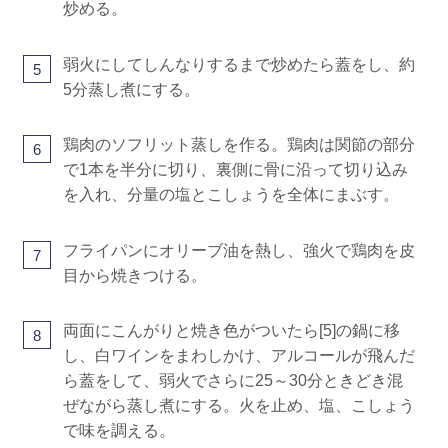
炒める。
弱火にしてしんなりするまで炒めたら蓋をし、約
5
5分蒸し煮にする。
鶏肉のソフリット蒸しを作る。鶏肉は関節の部分
6
で1本を半分に切り、裏側に骨に沿って切り込み
を入れ、分量の塩とこしょうを全体にまぶす。
フライパンにオリーブ油を熱し、強火で鶏肉を皮
7
目から焼きつける。
両面にこんがりと焼き色がついたら[5]の鍋に移
8
し、白ワインをまわしかけ、アルコールが飛んだ
ら蓋をして、弱火でさらに25～30分ときどき混
ぜながら蒸し煮にする。火を止め、塩、こしょう
で味を調える。