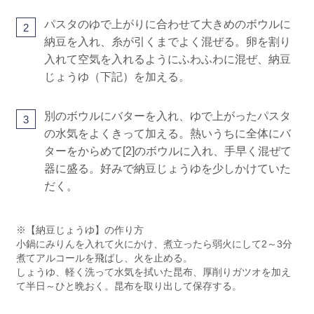
パスタのゆで上がりに合わせて大きめのボウルに
2
納豆を入れ、糸が引くまでよく混ぜる。卵を割り
入れて空気を入れるようにふわふわに混ぜ、納豆
じょうゆ（下記）を加える。
別のボウルにバターを入れ、ゆで上がったパスタ
3
の水気をよくきって加える。熱いうちに全体にバ
ターをからめて[2]のボウルに入れ、手早く混ぜて
器に盛る。好みで納豆じょうゆを少しかけていた
だく。
※【納豆じょうゆ】の作り方
小鍋にみりんを入れて火にかけ、煮立ったら弱火にして2～3分
煮てアルコールを飛ばし、火を止める。
しょうゆ、軽く洗って水気を拭いた昆布、厚削りガツオを加え
て半日～ひと晩おく。昆布を取り出して保存する。