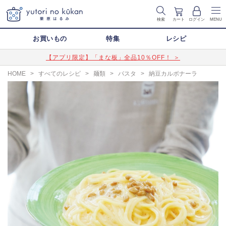
検索
カート
ログイン
MENU
お買いもの
特集
レシピ
【アプリ限定】「まな板」全品10％OFF！ ＞
HOME
>
すべてのレシピ
>
麺類
>
パスタ
>
納豆カルボナーラ