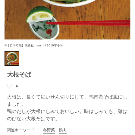
©【竹内章雄】扶桑社 haru_mi 2019年冬号
大根そば
6
大根は、長くて細いせん切りにして、鴨南蛮そば風にし
ました。
鴨のだしが大根にしみておいしい。味はしみても、麺は
のびない大根そばです。
関連キーワード
冬野菜
鴨肉