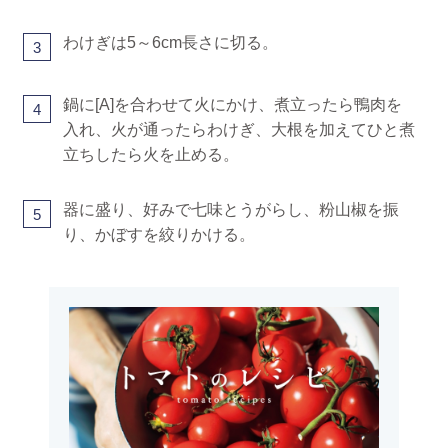
わけぎは5～6cm長さに切る。
3
鍋に[A]を合わせて火にかけ、煮立ったら鴨肉を
4
入れ、火が通ったらわけぎ、大根を加えてひと煮
立ちしたら火を止める。
器に盛り、好みで七味とうがらし、粉山椒を振
5
り、かぼすを絞りかける。