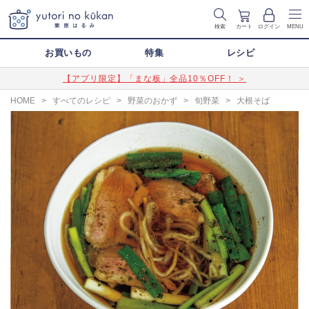
検索
カート
ログイン
MENU
お買いもの
特集
レシピ
【アプリ限定】「まな板」全品10％OFF！ ＞
HOME
>
すべてのレシピ
>
野菜のおかず
>
旬野菜
>
大根そば