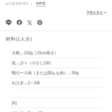
レシピカテゴリ
旬野菜
手順を見る
材料(
1
人分)
大根…150g（15cm長さ）
塩…少々（小さじ1/8）
鴨ロース肉（または鶏もも肉）…50g
わけぎ…2～3本
[A]