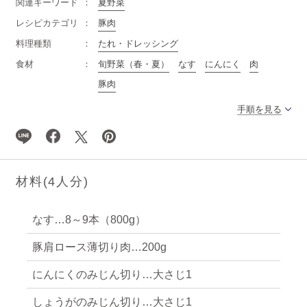
関連キーワード
夏野菜
レシピカテゴリ
豚肉
料理種類
たれ・ドレッシング
食材
旬野菜（春・夏）
なす
にんにく
肉
豚肉
手順を見る
材料(
4
人分)
なす…8～9本（800g）
豚肩ロース薄切り肉…200g
にんにくのみじん切り…大さじ1
しょうがのみじん切り…大さじ1