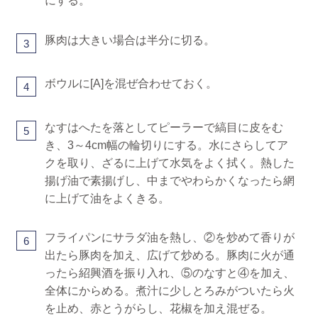
にする。
豚肉は大きい場合は半分に切る。
3
ボウルに[A]を混ぜ合わせておく。
4
なすはへたを落としてピーラーで縞目に皮をむ
5
き、3～4cm幅の輪切りにする。水にさらしてア
クを取り、ざるに上げて水気をよく拭く。熱した
揚げ油で素揚げし、中までやわらかくなったら網
に上げて油をよくきる。
フライパンにサラダ油を熱し、②を炒めて香りが
6
出たら豚肉を加え、広げて炒める。豚肉に火が通
ったら紹興酒を振り入れ、⑤のなすと④を加え、
全体にからめる。煮汁に少しとろみがついたら火
を止め、赤とうがらし、花椒を加え混ぜる。