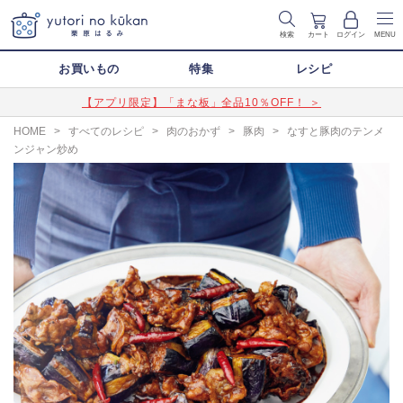
検索
カート
ログイン
MENU
お買いもの
特集
レシピ
【アプリ限定】「まな板」全品10％OFF！ ＞
HOME
>
すべてのレシピ
>
肉のおかず
>
豚肉
>
なすと豚肉のテンメ
ンジャン炒め