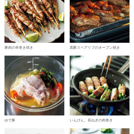
豚肉の串巻き焼き
黒酢スペアリブのオーブン焼き
ゆで豚
いんげん、長ねぎの肉巻き