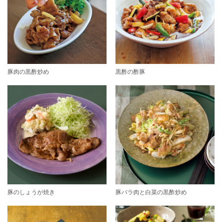
豚肉の黒酢炒め
黒酢の酢豚
豚のしょうが焼き
豚バラ肉と白菜の黒酢炒め