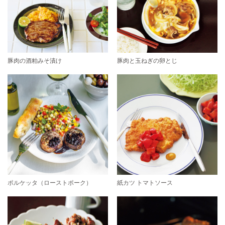
豚肉の酒粕みそ漬け
豚肉と玉ねぎの卵とじ
ポルケッタ（ローストポーク）
紙カツ トマトソース