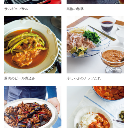
サムギョプサル
黒酢の酢豚
豚肉のビール煮込み
冷しゃぶのナッツだれ