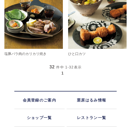
塩豚バラ肉のカリカリ焼き
ひと口カツ
32
件中
1-32
表示
1
会員登録のご案内
栗原はるみ情報
ショップ一覧
レストラン一覧