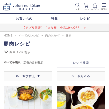
検索
カート
ログイン
MENU
お買いもの
特集
レシピ
【アプリ限定】「まな板」全品10％OFF！ ＞
HOME
>
すべてのレシピ
>
肉のおかず
>
豚肉
豚肉レシピ
32
件中
1-32
表示
すべてを表示
定番のみを表示
レシピ検索
並び替え
絞り込み