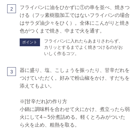
フライパンに油をひかずに①の串を並べ、焼きつ
2
ける（フッ素樹脂加工ではないフライパンの場合
はサラダ油少々をひく）。全体にこんがりと焼き
色がつくまで焼き、中まで火を通す。
フライパンに入れたらあまりさわらず、
ポイント
カリッとするまでよく焼きつけるのがお
いしく作るコツ。
器に盛り、塩、こしょうを振ったり、甘辛だれを
3
つけていただく。好みで粉山椒をかけ、すだちを
添えてもよい。
※[甘辛だれ]の作り方
小鍋に調味料を合わせて火にかけ、煮立ったら弱
火にして4～5分煮詰める。軽くとろみがついた
ら火を止め、粗熱を取る。