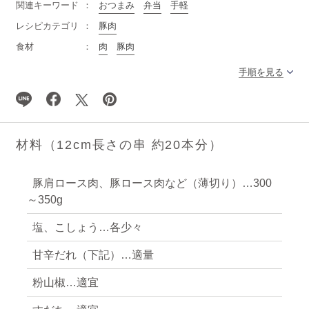
関連キーワード
おつまみ
弁当
手軽
レシピカテゴリ
豚肉
食材
肉
豚肉
手順を見る
材料（12cm長さの串 約20本分）
豚肩ロース肉、豚ロース肉など（薄切り）…300
～350g
塩、こしょう…各少々
甘辛だれ（下記）…適量
粉山椒…適宜