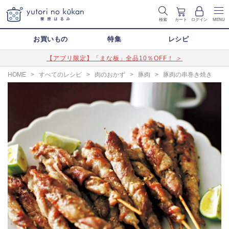
検索
カート
ログイン
MENU
お買いもの
特集
レシピ
【アプリ限定】「まな板」全品10％OFF！ ＞
HOME
>
すべてのレシピ
>
肉のおかず
>
豚肉
>
豚肉の串巻き焼き