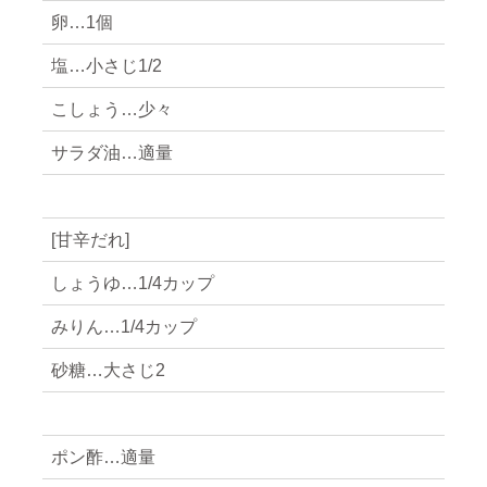
卵…1個
塩…小さじ1/2
こしょう…少々
サラダ油…適量
[甘辛だれ]
しょうゆ…1/4カップ
みりん…1/4カップ
砂糖…大さじ2
ポン酢…適量