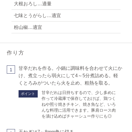
大根おろし…適量
七味とうがらし…適宜
粉山椒…適宜
作り方
甘辛だれを作る。小鍋に調味料を合わせて火にか
1
け、煮立ったら弱火にして4～5分煮詰める。軽
くとろみがついたら火を止め、粗熱を取る。
甘辛だれは日持ちするので、少し多めに
ポイント
作って冷蔵庫で保存しておけば、鶏つく
ねや照り焼きチキン、焼き魚など、いろ
んな料理に活用できます。豚肩ロース肉
を漬け込めばチャーシュー作りにも◎
玉ねぎは7～8mm角に切る。