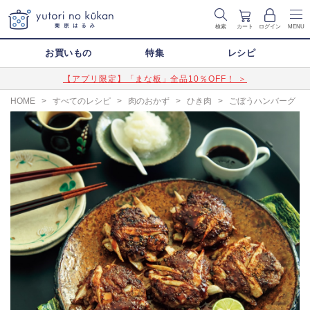
検索
カート
ログイン
MENU
お買いもの
特集
レシピ
【アプリ限定】「まな板」全品10％OFF！ ＞
HOME
>
すべてのレシピ
>
肉のおかず
>
ひき肉
>
ごぼうハンバーグ