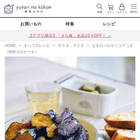
検索
カート
ログイン
MENU
お買いもの
特集
レシピ
【アプリ限定】「まな板」全品10％OFF！ ＞
HOME
>
すべてのレシピ
>
サラダ・マリネ
>
なすのバルサミコマリネ
（簡単カポナータ）