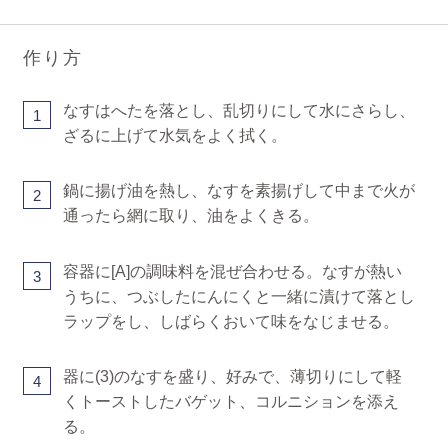
作り方
なすはへたを落とし、乱切りにして水にさらし、
1
ざるに上げて水気をよく拭く。
鍋に揚げ油を熱し、なすを素揚げして中まで火が
2
通ったら網に取り、油をよくきる。
容器に[A]の調味料を混ぜ合わせる。なすが熱い
3
うちに、つぶしたにんにくと一緒に漬けて落とし
ラップをし、しばらくおいて味をなじませる。
器に(3)のなすを盛り、好みで、薄切りにして軽
4
くトーストしたバゲット、コルニションを添え
る。