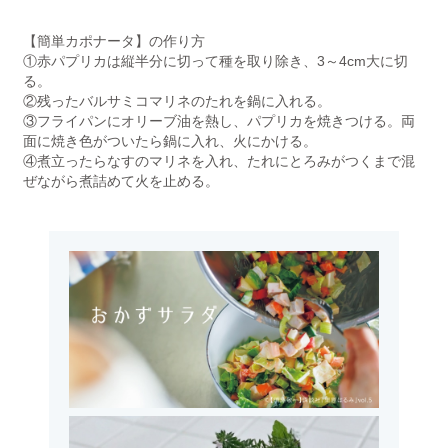
【簡単カポナータ】の作り方
①赤パプリカは縦半分に切って種を取り除き、3～4cm大に切
る。
②残ったバルサミコマリネのたれを鍋に入れる。
③フライパンにオリーブ油を熱し、パプリカを焼きつける。両
面に焼き色がついたら鍋に入れ、火にかける。
④煮立ったらなすのマリネを入れ、たれにとろみがつくまで混
ぜながら煮詰めて火を止める。