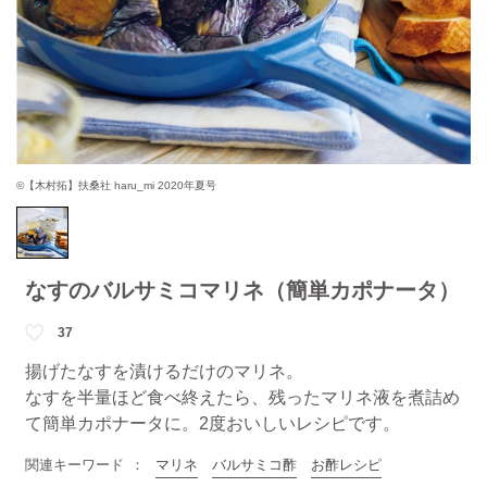
©【木村拓】扶桑社 haru_mi 2020年夏号
なすのバルサミコマリネ（簡単カポナータ）
37
揚げたなすを漬けるだけのマリネ。
なすを半量ほど食べ終えたら、残ったマリネ液を煮詰め
て簡単カポナータに。2度おいしいレシピです。
関連キーワード
マリネ
バルサミコ酢
お酢レシピ