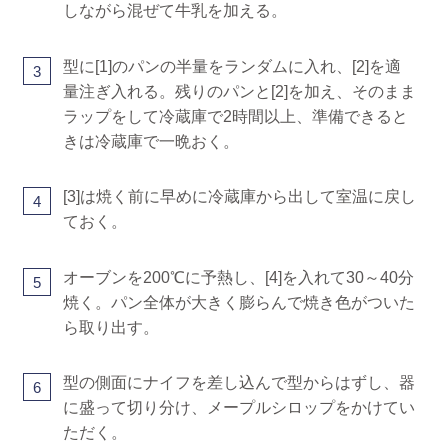
しながら混ぜて牛乳を加える。
型に[1]のパンの半量をランダムに入れ、[2]を適
3
量注ぎ入れる。残りのパンと[2]を加え、そのまま
ラップをして冷蔵庫で2時間以上、準備できると
きは冷蔵庫で一晩おく。
[3]は焼く前に早めに冷蔵庫から出して室温に戻し
4
ておく。
オーブンを200℃に予熱し、[4]を入れて30～40分
5
焼く。パン全体が大きく膨らんで焼き色がついた
ら取り出す。
型の側面にナイフを差し込んで型からはずし、器
6
に盛って切り分け、メープルシロップをかけてい
ただく。