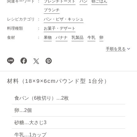
関連キーワード
フレンチトースト
パン
朝ごはん
ブランチ
レシピカテゴリ
パン・ピザ・キッシュ
料理種類
お菓子・デザート
食材
果物
バナナ
乳製品
牛乳
卵
手順を見る
材料（18×9×6cmパウンド型 1台分）
食パン（6枚切り）…2枚
卵…2個
砂糖…大さじ3
牛乳…1カップ