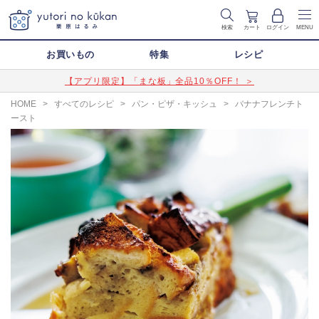
検索
カート
ログイン
MENU
お買いもの
特集
レシピ
【アプリ限定】「まな板」全品10％OFF！ ＞
HOME
>
すべてのレシピ
>
パン・ピザ・キッシュ
>
バナナフレンチト
ースト