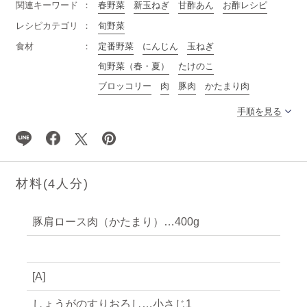
関連キーワード
春野菜
新玉ねぎ
甘酢あん
お酢レシピ
レシピカテゴリ
旬野菜
食材
定番野菜
にんじん
玉ねぎ
旬野菜（春・夏）
たけのこ
ブロッコリー
肉
豚肉
かたまり肉
手順を見る
材料(
4
人分)
豚肩ロース肉（かたまり）…400g
[A]
しょうがのすりおろし…小さじ1