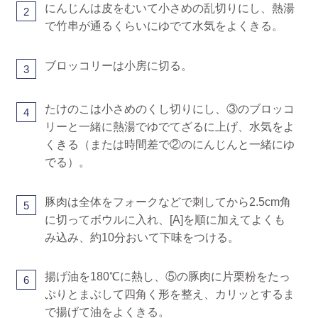
にんじんは皮をむいて小さめの乱切りにし、熱湯
2
で竹串が通るくらいにゆでて水気をよくきる。
ブロッコリーは小房に切る。
3
たけのこは小さめのくし切りにし、③のブロッコ
4
リーと一緒に熱湯でゆでてざるに上げ、水気をよ
くきる（または時間差で②のにんじんと一緒にゆ
でる）。
豚肉は全体をフォークなどで刺してから2.5cm角
5
に切ってボウルに入れ、[A]を順に加えてよくも
み込み、約10分おいて下味をつける。
揚げ油を180℃に熱し、⑤の豚肉に片栗粉をたっ
6
ぷりとまぶして四角く形を整え、カリッとするま
で揚げて油をよくきる。