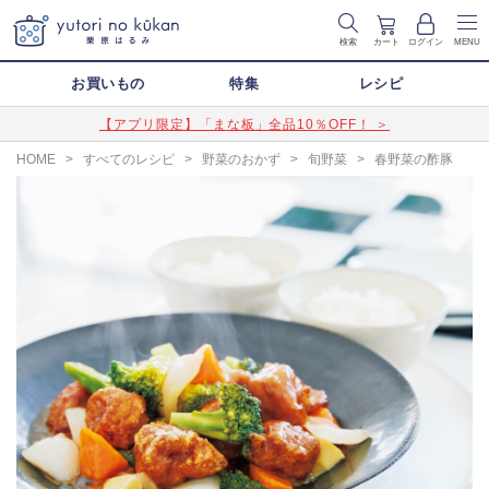
検索
カート
ログイン
MENU
お買いもの
特集
レシピ
【アプリ限定】「まな板」全品10％OFF！ ＞
HOME
>
すべてのレシピ
>
野菜のおかず
>
旬野菜
>
春野菜の酢豚