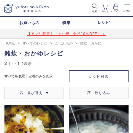
検索
カート
ログイン
MENU
お買いもの
特集
レシピ
【アプリ限定】「まな板」全品10％OFF！ ＞
HOME
>
すべてのレシピ
>
ごはんもの
>
雑炊・おかゆ
雑炊・おかゆレシピ
2
件中
1-2
表示
すべてを表示
定番のみを表示
レシピ検索
並び替え
絞り込み