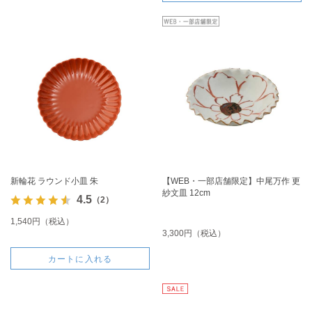
新輪花 ラウンド小皿 朱
【WEB・一部店舗限定】中尾万作 更
紗文皿 12cm
4.5
（2）
1,540円（税込）
3,300円（税込）
カートに入れる