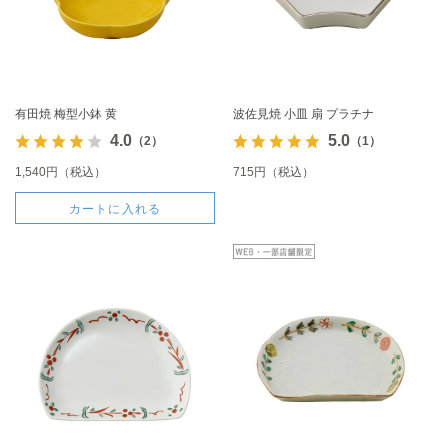
有田焼 梅型小鉢 黄
波佐見焼 小皿 扇 プラチナ
4.0
5.0
（2）
（1）
1,540円（税込）
715円（税込）
カートに入れる