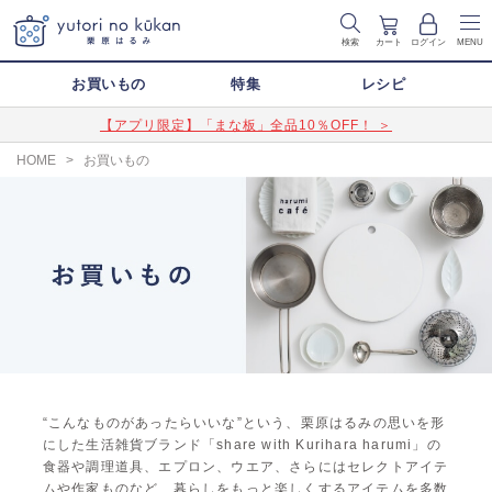
検索
カート
ログイン
MENU
お買いもの
特集
レシピ
【アプリ限定】「まな板」全品10％OFF！ ＞
HOME
>
お買いもの
“こんなものがあったらいいな”という、栗原はるみの思いを形
にした生活雑貨ブランド「share with Kurihara harumi」の
食器や調理道具、エプロン、ウエア、さらにはセレクトアイテ
ムや作家ものなど、暮らしをもっと楽しくするアイテムを多数