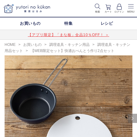
検索
カート
ログイン
MENU
お買いもの
特集
レシピ
【アプリ限定】「まな板」全品10％OFF！ ＞
HOME
>
お買いもの
>
調理道具・キッチン用品
>
調理道具・キッチン
用品セット
>
【WEB限定セット】快適おべんとう作り2点セット
Next