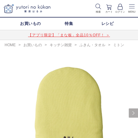
検索
カート
ログイン
MENU
お買いもの
特集
レシピ
【アプリ限定】「まな板」全品10％OFF！ ＞
HOME
>
お買いもの
>
キッチン雑貨
>
ふきん・タオル
>
ミトン
Next