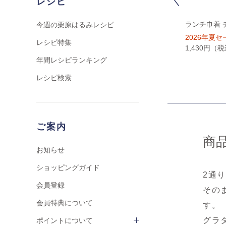
レシピ
ミトン
ハンドルカバー
ランチ巾着 
今週の栗原はるみレシピ
2,750円（税込）
1,650円（税込）
2026年夏セ
レシピ特集
1,430円（
年間レシピランキング
レシピ検索
ご案内
商
お知らせ
ショッピングガイド
2通
会員登録
その
会員特典について
す。
グラ
ポイントについて