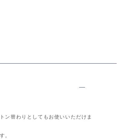
ルカバー
ランチ巾着 チェック
ランチクロス チェック
ミ
0円（税込）
2026年夏セール
2026年夏セール
2
1,430円（税込）
1,045円（税込）
トン替わりとしてもお使いいただけま
す。