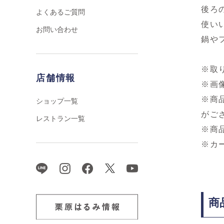
後ろ
よくあるご質問
使い
お問い合わせ
鍋や
※取
店舗情報
※画
※商
ショップ一覧
がご
レストラン一覧
※商
※カ
商