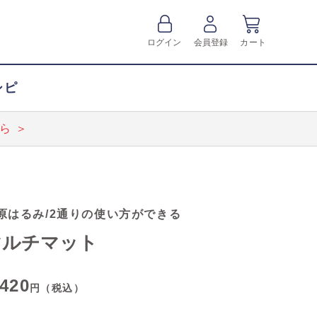
ログイン
会員登録
カート
シピ
ら ＞
原はるみ/2通りの使い方ができる
マルチマット
,420
円（税込）