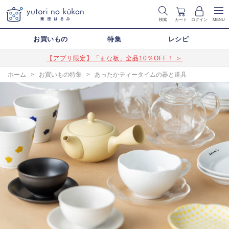
検索
カート
ログイン
MENU
お買いもの
特集
レシピ
【アプリ限定】「まな板」全品10％OFF！ ＞
ホーム
>
お買いもの特集
>
あったかティータイムの器と道具