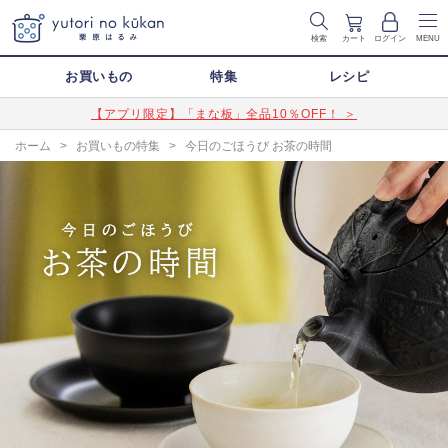
検索
カート
ログイン
MENU
お買いもの
特集
レシピ
【アプリ限定】「まな板」全品10％OFF！ ＞
ホーム
>
お買いもの特集
>
今日のごほうび お茶の時間