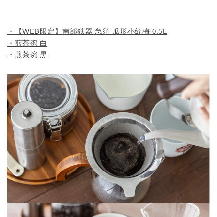
・【WEB限定】南部鉄器 急須 瓜形小紋梅 0.5L
・煎茶碗 白
・煎茶碗 黒