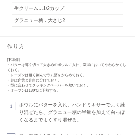
生クリーム…1/2カップ
グラニュー糖…大さじ2
作り方
[下準備]
・バターは薄く切って大きめのボウルに入れ、室温においてやわらかくし
ておく。
・レーズンは粗く刻んでラム酒をからめておく。
・卵は卵黄と卵白に分けておく。
・型に合わせてクッキングペーパーを敷いておく。
・オーブンは180℃に予熱する。
ボウルにバターを入れ、ハンドミキサーでよく練
1
り混ぜたら、グラニュー糖の半量を加えて白っぽ
くなるまでよくすり混ぜる。