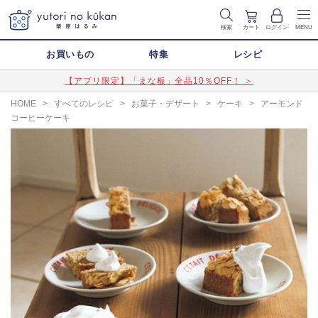
検索
カート
ログイン
MENU
お買いもの
特集
レシピ
【アプリ限定】「まな板」全品10％OFF！ ＞
HOME
>
すべてのレシピ
>
お菓子・デザート
>
ケーキ
>
アーモンド
コーヒーケーキ