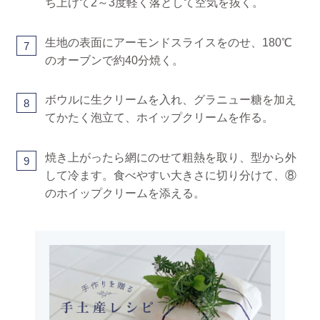
ち上げて2～3度軽く落として空気を抜く。
生地の表面にアーモンドスライスをのせ、180℃
7
のオーブンで約40分焼く。
ボウルに生クリームを入れ、グラニュー糖を加え
8
てかたく泡立て、ホイップクリームを作る。
焼き上がったら網にのせて粗熱を取り、型から外
9
して冷ます。食べやすい大きさに切り分けて、⑧
のホイップクリームを添える。