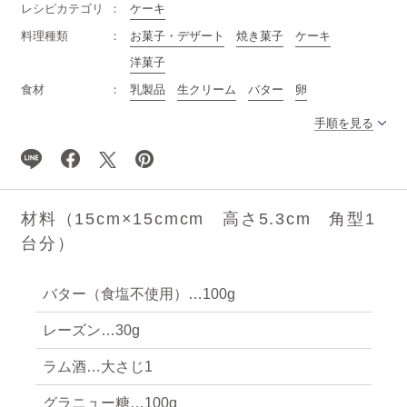
レシピカテゴリ
ケーキ
料理種類
お菓子・デザート
焼き菓子
ケーキ
洋菓子
食材
乳製品
生クリーム
バター
卵
手順を見る
材料（15cm×15cmcm 高さ5.3cm 角型1
台分）
バター（食塩不使用）…100g
レーズン…30g
ラム酒…大さじ1
グラニュー糖…100g